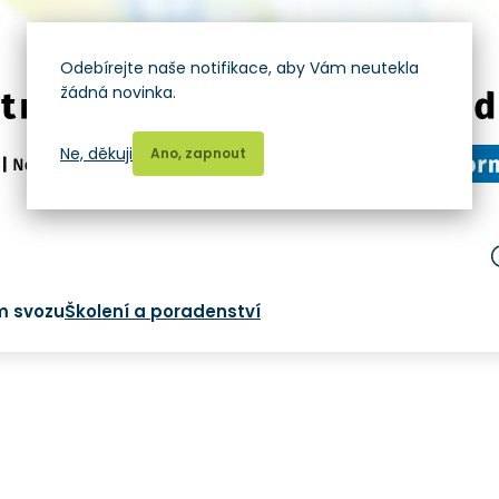
Odebírejte naše notifikace, aby Vám neutekla
žádná novinka.
Ne, děkuji
Ano, zapnout
m svozu
Školení a poradenství