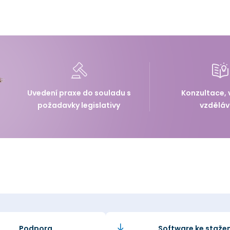
Uvedení praxe do souladu s
Konzultace, 
požadavky legislativy
vzděláv
Podpora
Software ke stažen