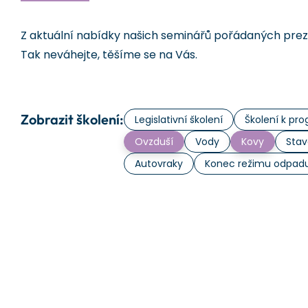
Z aktuální nabídky našich seminářů pořádaných prezen
Tak neváhejte, těšíme se na Vás.
Zobrazit školení:
Legislativní školení
Školení k p
Ovzduší
Vody
Kovy
Stav
Autovraky
Konec režimu odpad