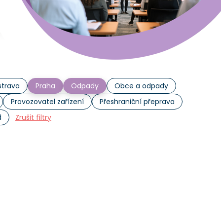
trava
Praha
Odpady
Obce a odpady
Provozovatel zařízení
Přeshraniční přeprava
d
Zrušit filtry