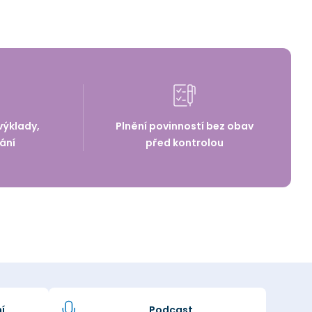
výklady,
Plnění povinností bez obav
ání
před kontrolou
í
Podcast