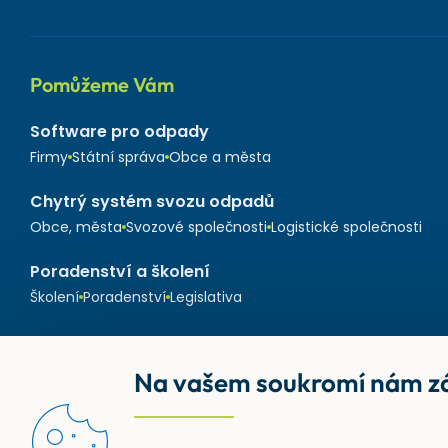
Pomůžeme Vám
Software pro odpady
Firmy
Státní správa
Obce a města
Chytrý systém svozu odpadů
Obce, města
Svozové společnosti
Logistické společnosti
Poradenství a školení
Školení
Poradenství
Legislativa
Na vašem soukromí nám zá