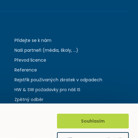
Přidejte se k nám
Naši partneři (média, školy, ...)
Převod licence
Reference
Rejstřík používaných zkratek v odpadech
HW & SW požadavky pro náš IS
Zpětný odběr
Souhlasím