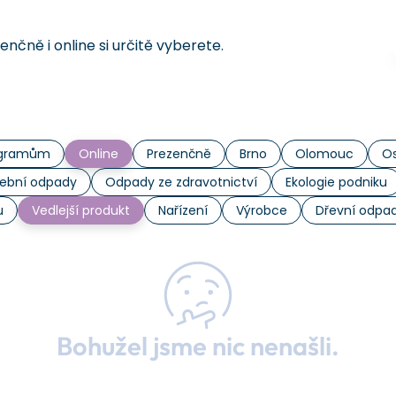
čně i online si určitě vyberete.
rogramům
Online
Prezenčně
Brno
Olomouc
Os
ební odpady
Odpady ze zdravotnictví
Ekologie podniku
u
Vedlejší produkt
Nařízení
Výrobce
Dřevní odpa
Bohužel jsme nic nenašli.