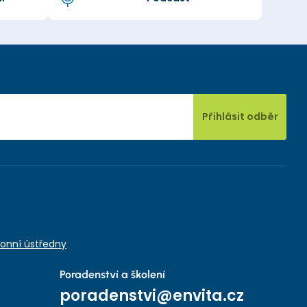
Přihlásit odběr
onní ústředny
Poradenství a školení
poradenstvi@envita.cz