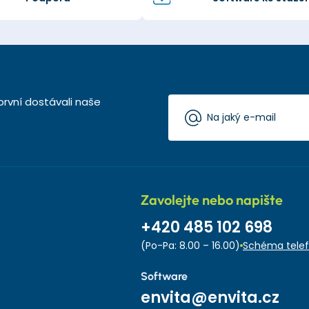
první dostávali naše
Zavolejte nebo napište
+420 485 102 698
(Po-Pa: 8.00 – 16.00)
Schéma telef
Software
envita@envita.cz