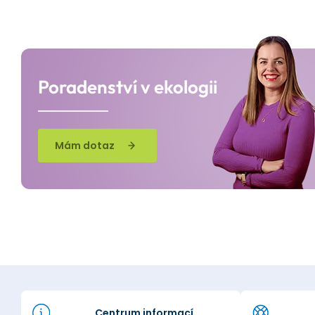
Poradenství v ekologii
Mám dotaz
Centrum informací