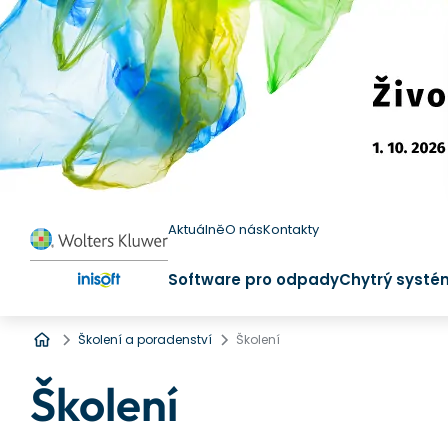
Aktuálně
O nás
Kontakty
Software pro odpady
Chytrý systé
Úvod
Školení a poradenství
Školení
Školení