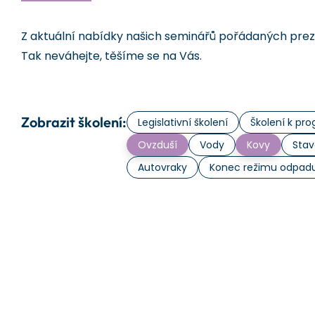
Z aktuální nabídky našich seminářů pořádaných prezen
Tak neváhejte, těšíme se na Vás.
Zobrazit školení:
Legislativní školení
Školení k p
Ovzduší
Vody
Kovy
Stav
Autovraky
Konec režimu odpad