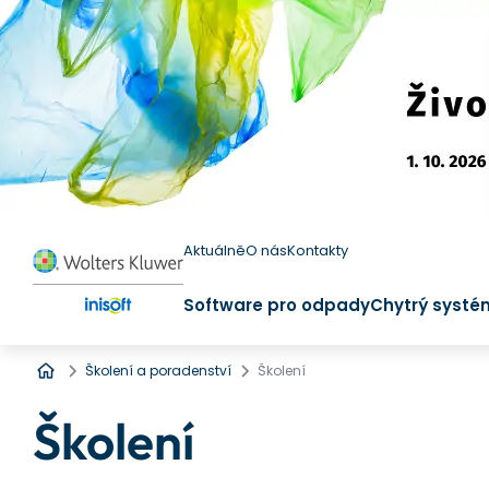
Aktuálně
O nás
Kontakty
Software pro odpady
Chytrý systé
Úvod
Školení a poradenství
Školení
Školení