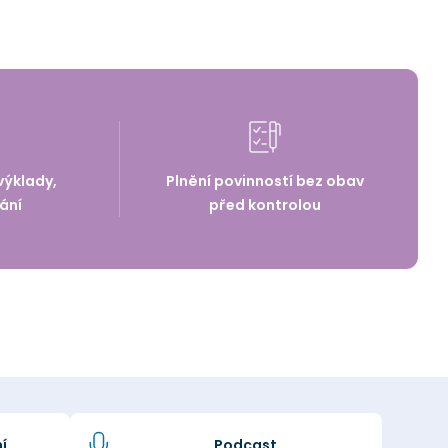
výklady,
Plnění povinností bez obav
ání
před kontrolou
í
Podcast