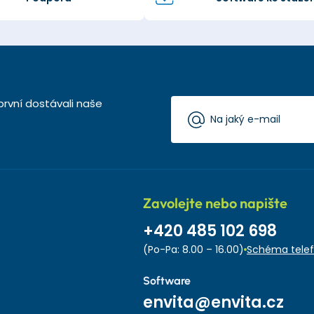
první dostávali naše
Zavolejte nebo napište
+420 485 102 698
(Po-Pa: 8.00 – 16.00)
Schéma telef
Software
envita@envita.cz