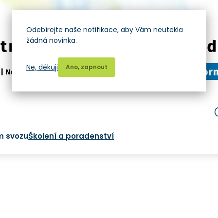
Odebírejte naše notifikace, aby Vám neutekla
žádná novinka.
Ne, děkuji
Ano, zapnout
m svozu
Školení a poradenství