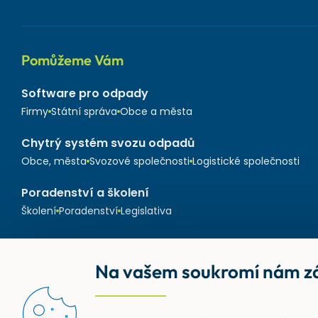
Pomůžeme Vám
Software pro odpady
Firmy
Státní správa
Obce a města
Chytrý systém svozu odpadů
Obce, města
Svozové společnosti
Logistické společnosti
Poradenství a školení
Školení
Poradenství
Legislativa
Na vašem soukromí nám zá