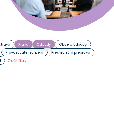
trava
Praha
Odpady
Obce a odpady
Provozovatel zařízení
Přeshraniční přeprava
d
Zrušit filtry