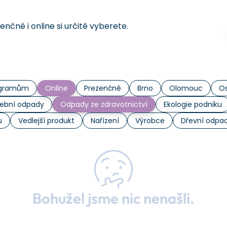
čně i online si určitě vyberete.
rogramům
Online
Prezenčně
Brno
Olomouc
Os
ební odpady
Odpady ze zdravotnictví
Ekologie podniku
u
Vedlejší produkt
Nařízení
Výrobce
Dřevní odpa
Bohužel jsme nic nenašli.