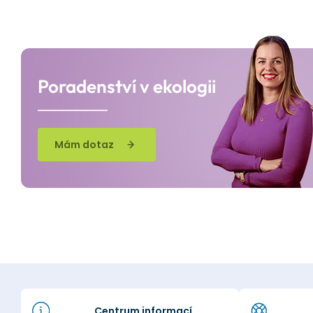
Poradenství v ekologii
Mám dotaz
Centrum informací