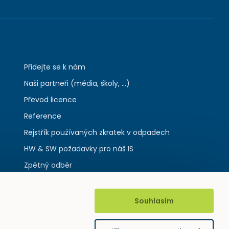
Přidejte se k nám
Naši partneři (média, školy, ...)
Převod licence
Reference
Rejstřík používaných zkratek v odpadech
HW & SW požadavky pro náš IS
Zpětný odběr
Souhlasím