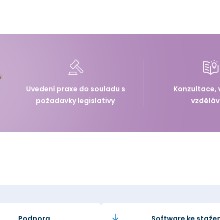
Uvedení praxe do souladu s
Konzultace, 
požadavky legislativy
vzděláv
Podpora
Software ke stažen