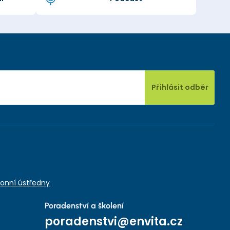
Přihlásit odběr
onní ústředny
Poradenství a školení
poradenstvi@envita.cz