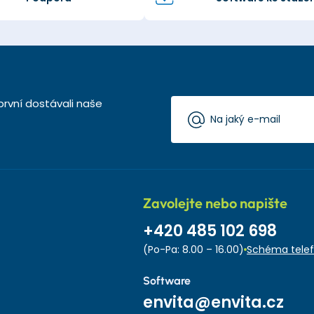
první dostávali naše
Zavolejte nebo napište
+420 485 102 698
(Po-Pa: 8.00 – 16.00)
Schéma telef
Software
envita@envita.cz