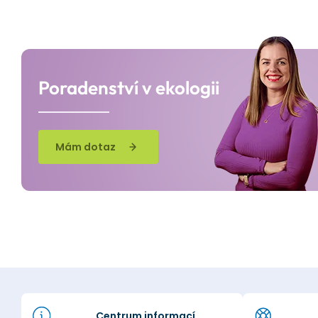
Poradenství v ekologii
Mám dotaz
Centrum informací