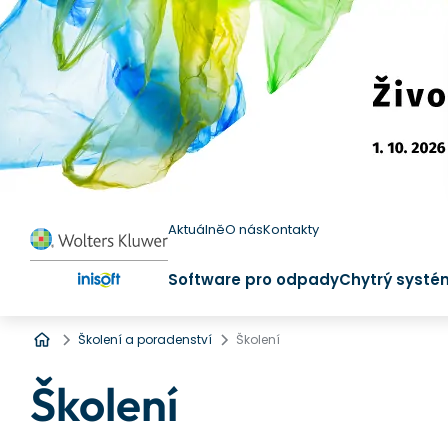
Aktuálně
O nás
Kontakty
Software pro odpady
Chytrý systé
Úvod
Školení a poradenství
Školení
Školení