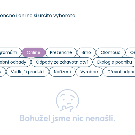
čně i online si určitě vyberete.
rogramům
Online
Prezenčně
Brno
Olomouc
Os
ební odpady
Odpady ze zdravotnictví
Ekologie podniku
u
Vedlejší produkt
Nařízení
Výrobce
Dřevní odpa
Bohužel jsme nic nenašli.