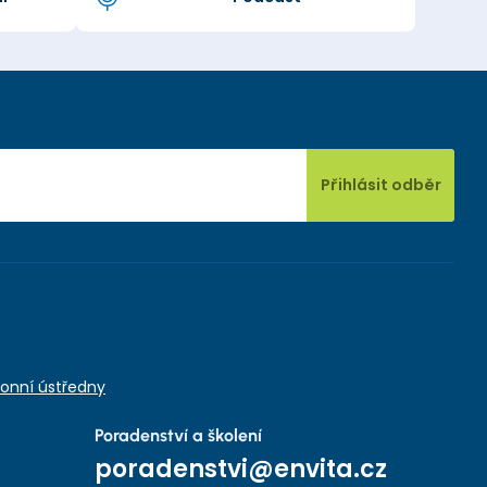
Přihlásit odběr
onní ústředny
Poradenství a školení
poradenstvi@envita.cz