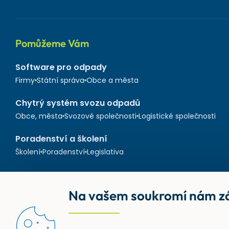
Pomůžeme Vám
Software pro odpady
Firmy
Státní správa
Obce a města
Chytrý systém svozu odpadů
Obce, města
Svozové společnosti
Logistické společnosti
Poradenství a školení
Školení
Poradenství
Legislativa
Na vašem soukromí nám zá