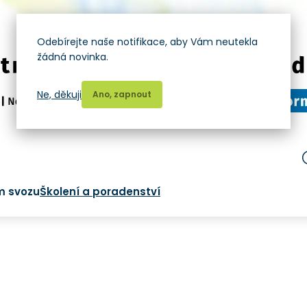
Odebírejte naše notifikace, aby Vám neutekla
žádná novinka.
Ne, děkuji
Ano, zapnout
m svozu
Školení a poradenství