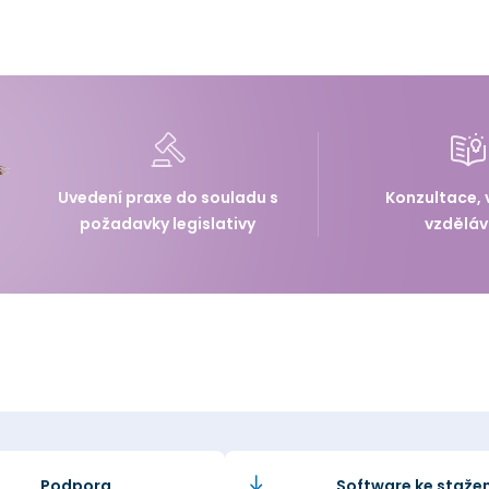
Uvedení praxe do souladu s
Konzultace, 
požadavky legislativy
vzděláv
Podpora
Software ke stažen