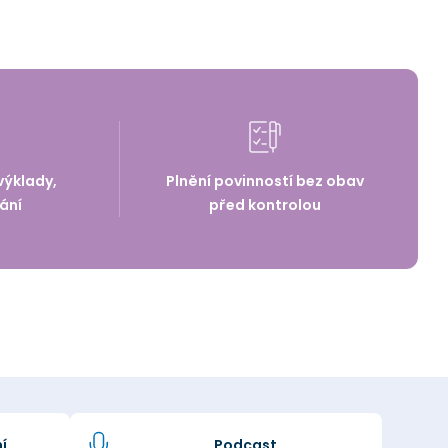
výklady,
Plnění povinností bez obav
ání
před kontrolou
í
Podcast