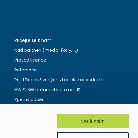
Přidejte se k nám
Naši partneři (média, školy, ...)
Převod licence
Reference
Rejstřík používaných zkratek v odpadech
HW & SW požadavky pro náš IS
Zpětný odběr
Souhlasím