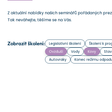
Z aktuální nabídky našich seminářů pořádaných prezen
Tak neváhejte, těšíme se na Vás.
Zobrazit školení:
Legislativní školení
Školení k p
Ovzduší
Vody
Kovy
Stav
Autovraky
Konec režimu odpad