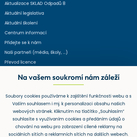
Aktualizace SKLAD Odpadů 8
Aktuální legislativa
Aktuální školení
Centrum informací
Přidejte se k nám
Naši partneři (média, školy, ...)
Převod licence
Reference
Na vašem soukromí nám záleží
Rejstřík používaných zkratek v odpadech
HW & SW požadavky pro náš IS
Soubory cookies používáme k zajištění funkčnosti webu a s
Zpětný odběr
Vaším souhlasem i mj. k personalizaci obsahu našich
webových stránek. Kliknutím na tlačítko „Souhlasím“
souhlasíte s využívaním cookies a předáním údajů o
chování na webu pro zobrazení cílené reklamy na
sociálních sítích a reklamních sítích na dalších webech.