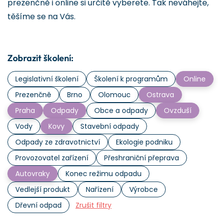
prezenčně i online si určitě vyberete. Tak neváhejte,
těšíme se na Vás.
Zobrazit školení:
Legislativní školení
Školení k programům
Online
Prezenčně
Brno
Olomouc
Ostrava
Praha
Odpady
Obce a odpady
Ovzduší
Vody
Kovy
Stavební odpady
Odpady ze zdravotnictví
Ekologie podniku
Provozovatel zařízení
Přeshraniční přeprava
Autovraky
Konec režimu odpadu
Vedlejší produkt
Nařízení
Výrobce
Dřevní odpad
Zrušit filtry