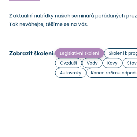
Z aktuální nabídky našich seminářů pořádaných prezen
Tak neváhejte, těšíme se na Vás.
Zobrazit školení:
Legislativní školení
Školení k p
Ovzduší
Vody
Kovy
Stav
Autovraky
Konec režimu odpad