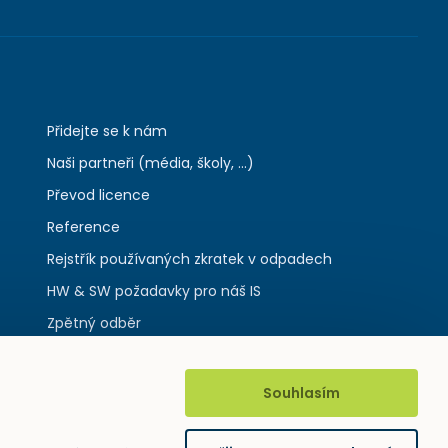
Přidejte se k nám
Naši partneři (média, školy, ...)
Převod licence
Reference
Rejstřík používaných zkratek v odpadech
HW & SW požadavky pro náš IS
Zpětný odběr
Souhlasím