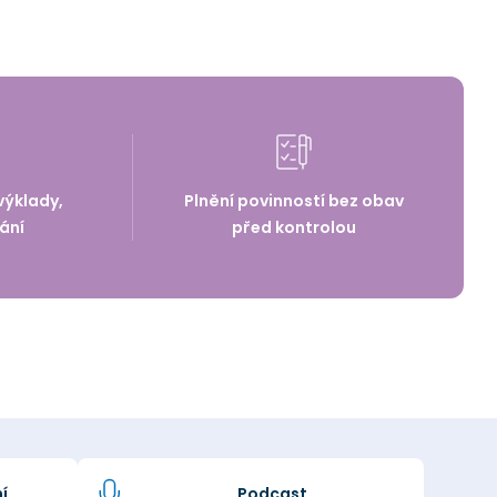
výklady,
Plnění povinností bez obav
ání
před kontrolou
í
Podcast