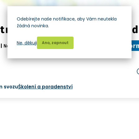
Odebírejte naše notifikace, aby Vám neutekla
žádná novinka.
Ne, děkuji
Ano, zapnout
m svozu
Školení a poradenství