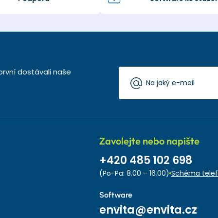
první dostávali naše
Zavolejte nebo napište
+420 485 102 698
(Po-Pa: 8.00 – 16.00)
Schéma telef
Software
envita@envita.cz