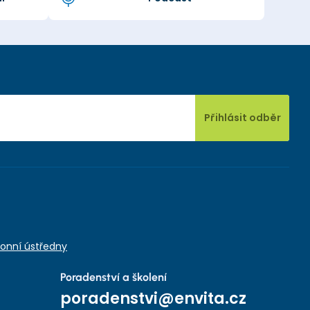
Přihlásit odběr
onní ústředny
Poradenství a školení
poradenstvi@envita.cz