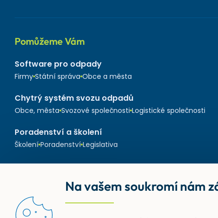
Pomůžeme Vám
Software pro odpady
Firmy
Státní správa
Obce a města
Chytrý systém svozu odpadů
Obce, města
Svozové společnosti
Logistické společnosti
Poradenství a školení
Školení
Poradenství
Legislativa
Na vašem soukromí nám zá