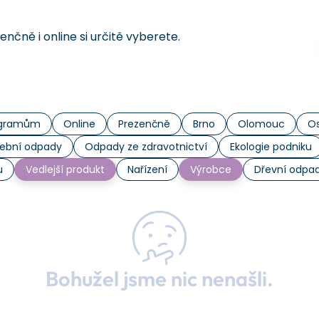
čně i online si určitě vyberete.
rogramům
Online
Prezenčně
Brno
Olomouc
Os
ební odpady
Odpady ze zdravotnictví
Ekologie podniku
u
Vedlejší produkt
Nařízení
Výrobce
Dřevní odpa
Bohužel jsme nic nenašli.