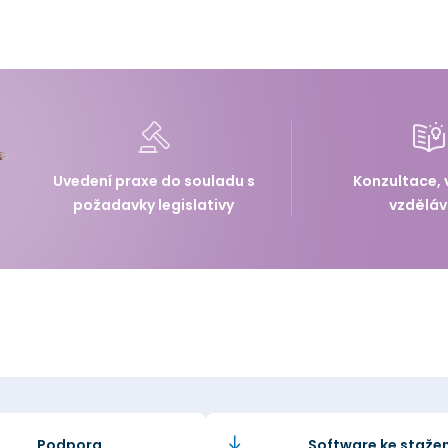
Uvedení praxe do souladu s
Konzultace, 
požadavky legislativy
vzděláv
Podpora
Software ke stažen