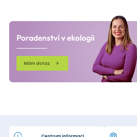
Poradenství v ekologii
Mám dotaz
Centrum informací