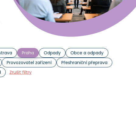
trava
Praha
Odpady
Obce a odpady
Provozovatel zařízení
Přeshraniční přeprava
d
Zrušit filtry