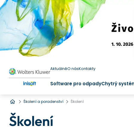
Aktuálně
O nás
Kontakty
Software pro odpady
Chytrý systé
Úvod
Školení a poradenství
Školení
Školení