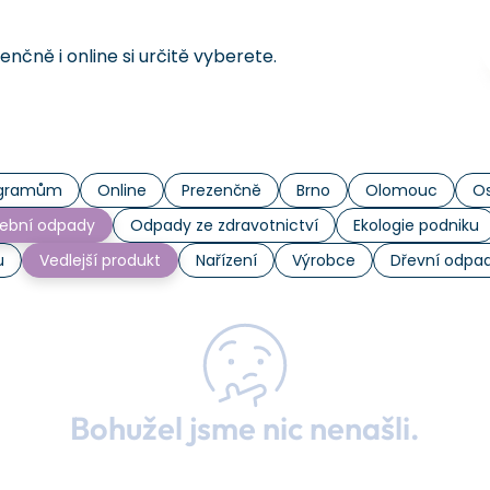
čně i online si určitě vyberete.
rogramům
Online
Prezenčně
Brno
Olomouc
Os
ební odpady
Odpady ze zdravotnictví
Ekologie podniku
u
Vedlejší produkt
Nařízení
Výrobce
Dřevní odpa
Bohužel jsme nic nenašli.