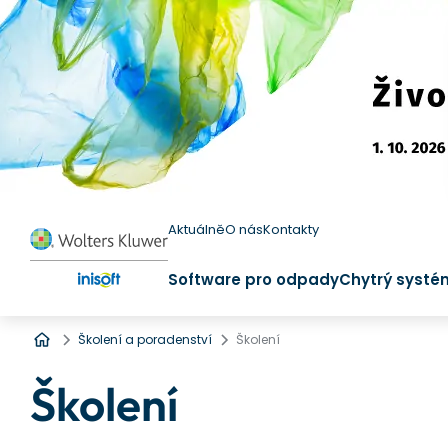
Aktuálně
O nás
Kontakty
Software pro odpady
Chytrý systé
Úvod
Školení a poradenství
Školení
Školení