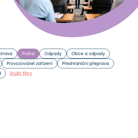
trava
Praha
Odpady
Obce a odpady
Provozovatel zařízení
Přeshraniční přeprava
d
Zrušit filtry