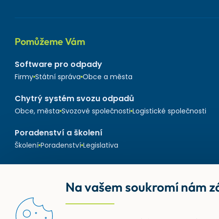
Pomůžeme Vám
Software pro odpady
Firmy
Státní správa
Obce a města
Chytrý systém svozu odpadů
Obce, města
Svozové společnosti
Logistické společnosti
Poradenství a školení
Školení
Poradenství
Legislativa
Na vašem soukromí nám zá