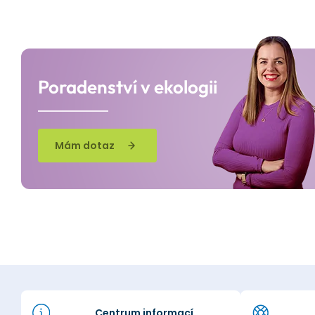
Poradenství v ekologii
Mám dotaz
Centrum informací