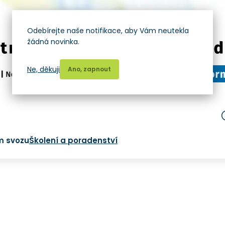
Odebírejte naše notifikace, aby Vám neutekla
žádná novinka.
Ne, děkuji
Ano, zapnout
m svozu
Školení a poradenství