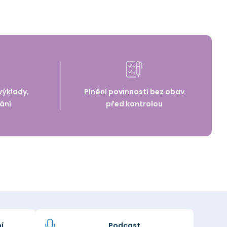
výklady,
Plnění povinností bez obav
ání
před kontrolou
í
Podcast