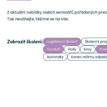
Z aktuální nabídky našich seminářů pořádaných prezen
Tak neváhejte, těšíme se na Vás.
Zobrazit školení:
Legislativní školení
Školení k p
Ovzduší
Vody
Kovy
Stav
Autovraky
Konec režimu odpad