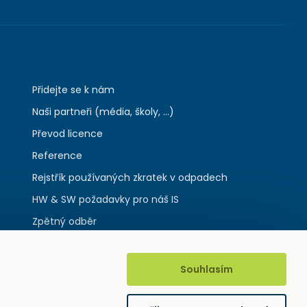
Přidejte se k nám
Naši partneři (média, školy, ...)
Převod licence
Reference
Rejstřík používaných zkratek v odpadech
HW & SW požadavky pro náš IS
Zpětný odběr
Souhlasím