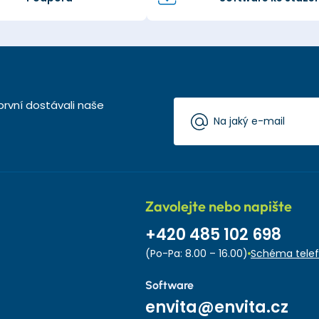
první dostávali naše
Zavolejte nebo napište
+420 485 102 698
(Po-Pa: 8.00 – 16.00)
Schéma telef
Software
envita@envita.cz