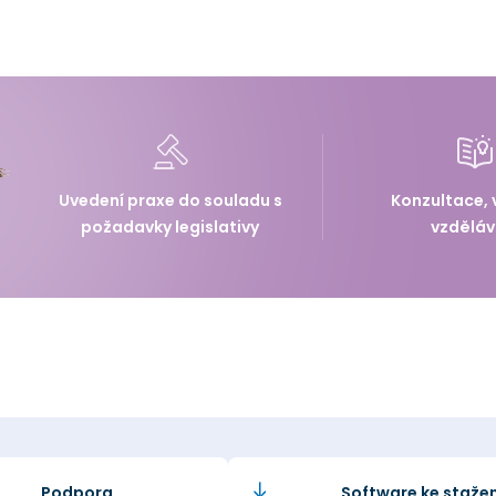
Uvedení praxe do souladu s
Konzultace, 
požadavky legislativy
vzděláv
Podpora
Software ke stažen