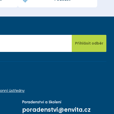
Přihlásit odběr
onní ústředny
Poradenství a školení
poradenstvi@envita.cz