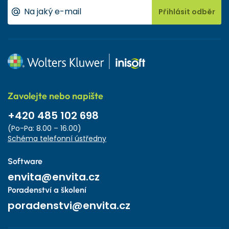
Přihlásit odběr
Zavolejte nebo napište
+420 485 102 698
(Po-Pa: 8.00 – 16.00)
Schéma telefonní ústředny
Software
envita@envita.cz
Poradenství a školení
poradenstvi@envita.cz