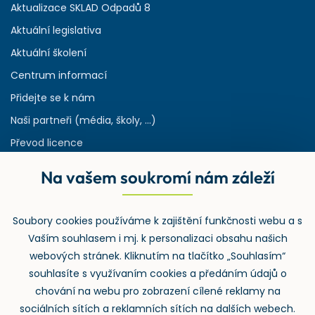
Aktualizace SKLAD Odpadů 8
Aktuální legislativa
Aktuální školení
Centrum informací
Přidejte se k nám
Naši partneři (média, školy, ...)
Převod licence
Reference
Na vašem soukromí nám záleží
Rejstřík používaných zkratek v odpadech
HW & SW požadavky pro náš IS
Soubory cookies používáme k zajištění funkčnosti webu a s
Zpětný odběr
Vaším souhlasem i mj. k personalizaci obsahu našich
webových stránek. Kliknutím na tlačítko „Souhlasím“
souhlasíte s využívaním cookies a předáním údajů o
chování na webu pro zobrazení cílené reklamy na
sociálních sítích a reklamních sítích na dalších webech.