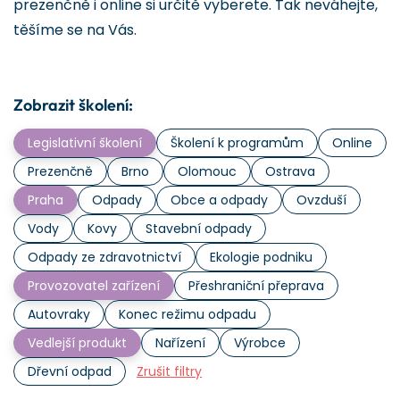
prezenčně i online si určitě vyberete. Tak neváhejte,
těšíme se na Vás.
Zobrazit školení:
Legislativní školení
Školení k programům
Online
Prezenčně
Brno
Olomouc
Ostrava
Praha
Odpady
Obce a odpady
Ovzduší
Vody
Kovy
Stavební odpady
Odpady ze zdravotnictví
Ekologie podniku
Provozovatel zařízení
Přeshraniční přeprava
Autovraky
Konec režimu odpadu
Vedlejší produkt
Nařízení
Výrobce
Dřevní odpad
Zrušit filtry