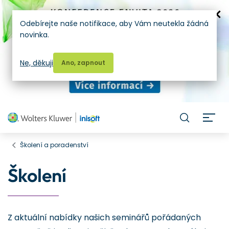
Odebírejte naše notifikace, aby Vám neutekla žádná
novinka.
Ne, děkuji
Ano, zapnout
H
Školení a poradenství
Školení
Z aktuální nabídky našich seminářů pořádaných