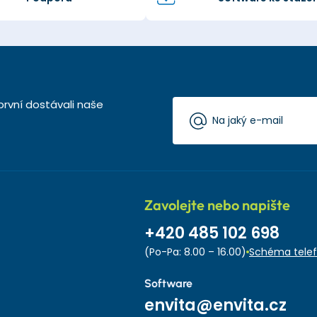
první dostávali naše
Zavolejte nebo napište
+420 485 102 698
(Po-Pa: 8.00 – 16.00)
Schéma telef
Software
envita@envita.cz