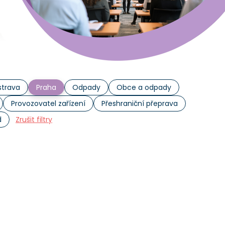
trava
Praha
Odpady
Obce a odpady
Provozovatel zařízení
Přeshraniční přeprava
d
Zrušit filtry