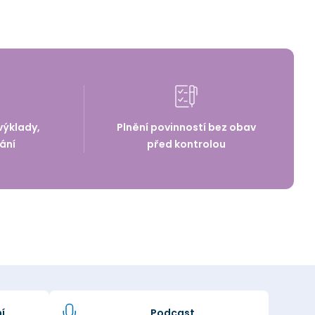
výklady,
Plnění povinností bez obav
ání
před kontrolou
í
Podcast