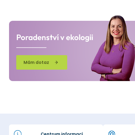
Poradenství v ekologii
Mám dotaz
Centrum informací