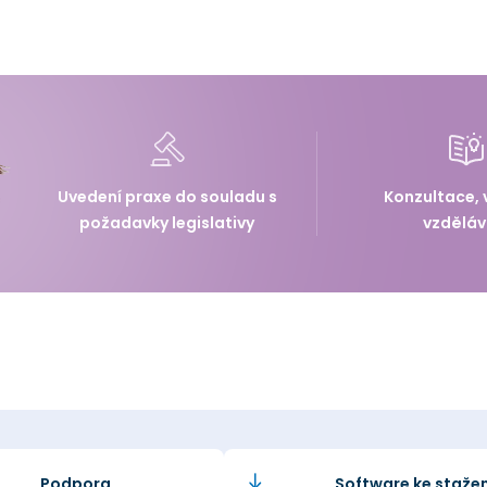
Uvedení praxe do souladu s
Konzultace, 
požadavky legislativy
vzděláv
Podpora
Software ke stažen