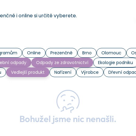
čně i online si určitě vyberete.
rogramům
Online
Prezenčně
Brno
Olomouc
Os
ební odpady
Odpady ze zdravotnictví
Ekologie podniku
u
Vedlejší produkt
Nařízení
Výrobce
Dřevní odpa
Bohužel jsme nic nenašli.