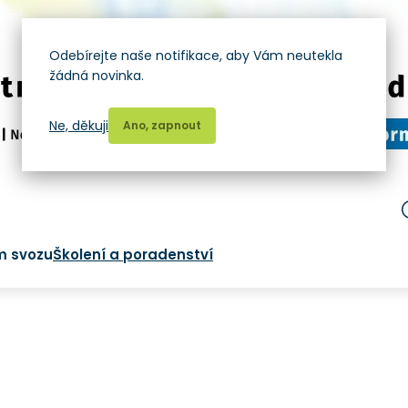
Odebírejte naše notifikace, aby Vám neutekla
žádná novinka.
Ne, děkuji
Ano, zapnout
m svozu
Školení a poradenství