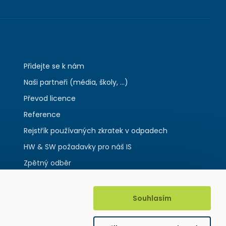
Přidejte se k nám
Naši partneři (média, školy, ...)
Převod licence
Reference
Rejstřík používaných zkratek v odpadech
HW & SW požadavky pro náš IS
Zpětný odběr
Souhlasím