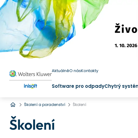
Aktuálně
O nás
Kontakty
Software pro odpady
Chytrý systé
Úvod
Školení a poradenství
Školení
Školení