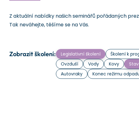
Z aktuální nabídky našich seminářů pořádaných prezen
Tak neváhejte, těšíme se na Vás.
Zobrazit školení:
Legislativní školení
Školení k p
Ovzduší
Vody
Kovy
Stav
Autovraky
Konec režimu odpad