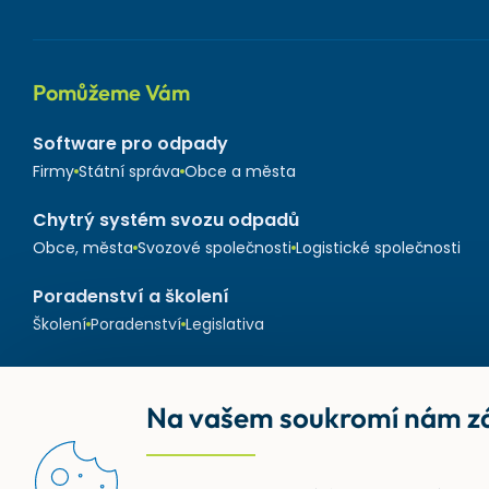
Pomůžeme Vám
Software pro odpady
Firmy
Státní správa
Obce a města
Chytrý systém svozu odpadů
Obce, města
Svozové společnosti
Logistické společnosti
Poradenství a školení
Školení
Poradenství
Legislativa
Na vašem soukromí nám zá