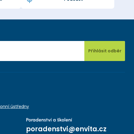
Přihlásit odběr
onní ústředny
Poradenství a školení
poradenstvi@envita.cz