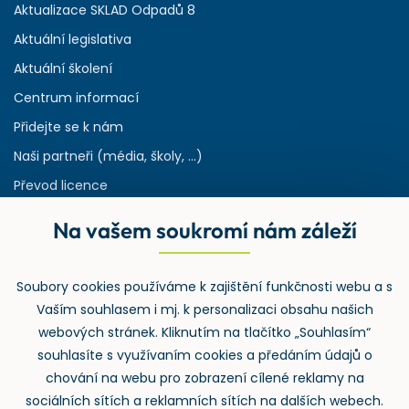
Aktualizace SKLAD Odpadů 8
Aktuální legislativa
Aktuální školení
Centrum informací
Přidejte se k nám
Naši partneři (média, školy, ...)
Převod licence
Reference
Na vašem soukromí nám záleží
Rejstřík používaných zkratek v odpadech
HW & SW požadavky pro náš IS
Soubory cookies používáme k zajištění funkčnosti webu a s
Zpětný odběr
Vaším souhlasem i mj. k personalizaci obsahu našich
webových stránek. Kliknutím na tlačítko „Souhlasím“
souhlasíte s využívaním cookies a předáním údajů o
chování na webu pro zobrazení cílené reklamy na
sociálních sítích a reklamních sítích na dalších webech.