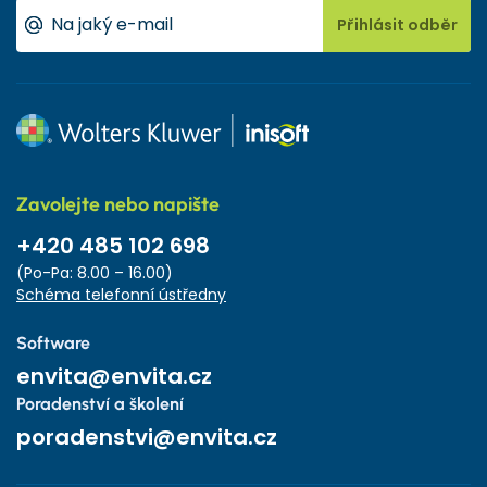
Přihlásit odběr
Zavolejte nebo napište
+420 485 102 698
(Po-Pa: 8.00 – 16.00)
Schéma telefonní ústředny
Software
envita@envita.cz
Poradenství a školení
poradenstvi@envita.cz