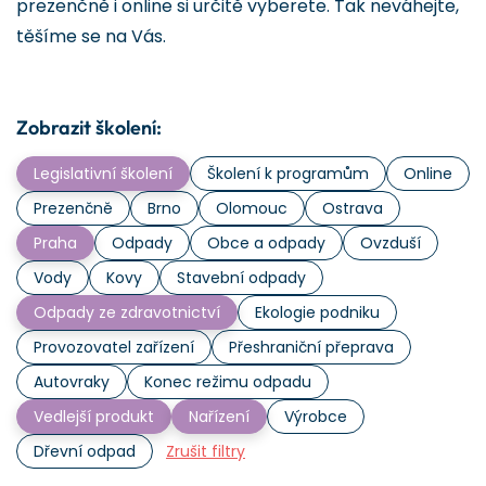
prezenčně i online si určitě vyberete. Tak neváhejte,
těšíme se na Vás.
Zobrazit školení:
Legislativní školení
Školení k programům
Online
Prezenčně
Brno
Olomouc
Ostrava
Praha
Odpady
Obce a odpady
Ovzduší
Vody
Kovy
Stavební odpady
Odpady ze zdravotnictví
Ekologie podniku
Provozovatel zařízení
Přeshraniční přeprava
Autovraky
Konec režimu odpadu
Vedlejší produkt
Nařízení
Výrobce
Dřevní odpad
Zrušit filtry