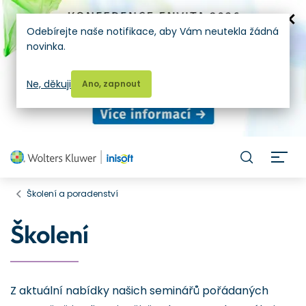
Odebírejte naše notifikace, aby Vám neutekla žádná
novinka.
Ne, děkuji
Ano, zapnout
H
Školení a poradenství
Školení
Z aktuální nabídky našich seminářů pořádaných