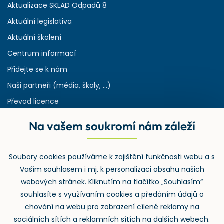
Aktualizace SKLAD Odpadů 8
Aktuální legislativa
Aktuální školení
Centrum informací
Přidejte se k nám
Naši partneři (média, školy, ...)
Převod licence
Reference
Na vašem soukromí nám záleží
Rejstřík používaných zkratek v odpadech
HW & SW požadavky pro náš IS
Soubory cookies používáme k zajištění funkčnosti webu a s
Zpětný odběr
Vaším souhlasem i mj. k personalizaci obsahu našich
webových stránek. Kliknutím na tlačítko „Souhlasím“
souhlasíte s využívaním cookies a předáním údajů o
chování na webu pro zobrazení cílené reklamy na
sociálních sítích a reklamních sítích na dalších webech.