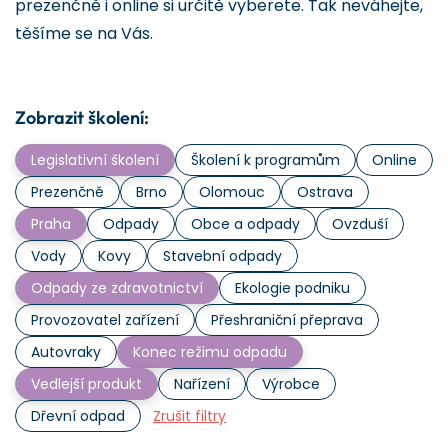
prezenčně i online si určitě vyberete. Tak neváhejte,
těšíme se na Vás.
Zobrazit školení:
Legislativní školení
Školení k programům
Online
Prezenčně
Brno
Olomouc
Ostrava
Praha
Odpady
Obce a odpady
Ovzduší
Vody
Kovy
Stavební odpady
Odpady ze zdravotnictví
Ekologie podniku
Provozovatel zařízení
Přeshraniční přeprava
Autovraky
Konec režimu odpadu
Vedlejší produkt
Nařízení
Výrobce
Dřevní odpad
Zrušit filtry