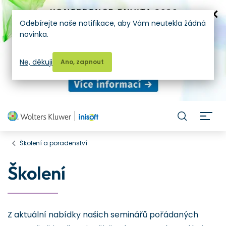
Odebírejte naše notifikace, aby Vám neutekla žádná
novinka.
Ne, děkuji
Ano, zapnout
H
Školení a poradenství
Školení
Z aktuální nabídky našich seminářů pořádaných