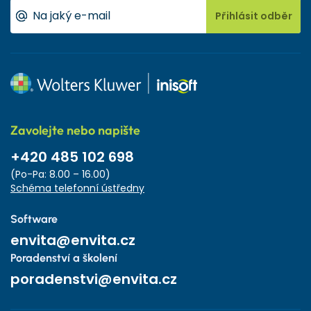
Přihlásit odběr
Zavolejte nebo napište
+420 485 102 698
(Po-Pa: 8.00 – 16.00)
Schéma telefonní ústředny
Software
envita@envita.cz
Poradenství a školení
poradenstvi@envita.cz