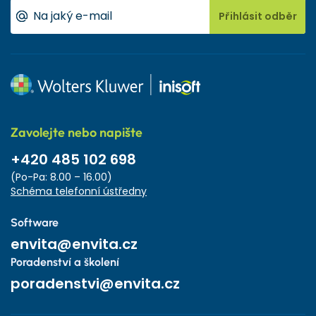
Přihlásit odběr
Zavolejte nebo napište
+420 485 102 698
(Po-Pa: 8.00 – 16.00)
Schéma telefonní ústředny
Software
envita@envita.cz
Poradenství a školení
poradenstvi@envita.cz