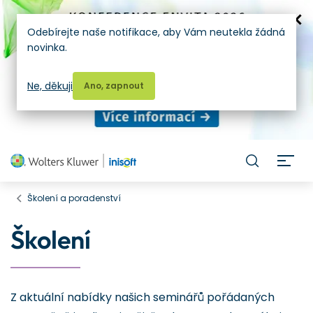
Odebírejte naše notifikace, aby Vám neutekla žádná
novinka.
Ne, děkuji
Ano, zapnout
H
Školení a poradenství
Školení
Z aktuální nabídky našich seminářů pořádaných