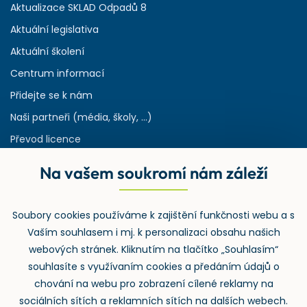
Aktualizace SKLAD Odpadů 8
Aktuální legislativa
Aktuální školení
Centrum informací
Přidejte se k nám
Naši partneři (média, školy, ...)
Převod licence
Reference
Na vašem soukromí nám záleží
Rejstřík používaných zkratek v odpadech
HW & SW požadavky pro náš IS
Soubory cookies používáme k zajištění funkčnosti webu a s
Zpětný odběr
Vaším souhlasem i mj. k personalizaci obsahu našich
webových stránek. Kliknutím na tlačítko „Souhlasím“
souhlasíte s využívaním cookies a předáním údajů o
chování na webu pro zobrazení cílené reklamy na
sociálních sítích a reklamních sítích na dalších webech.