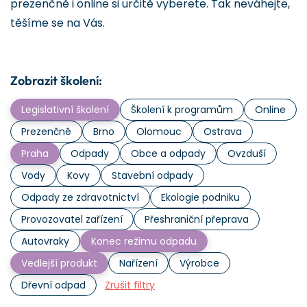
prezenčně i online si určitě vyberete. Tak neváhejte,
těšíme se na Vás.
Zobrazit školení:
Legislativní školení
Školení k programům
Online
Prezenčně
Brno
Olomouc
Ostrava
Praha
Odpady
Obce a odpady
Ovzduší
Vody
Kovy
Stavební odpady
Odpady ze zdravotnictví
Ekologie podniku
Provozovatel zařízení
Přeshraniční přeprava
Autovraky
Konec režimu odpadu
Vedlejší produkt
Nařízení
Výrobce
Dřevní odpad
Zrušit filtry