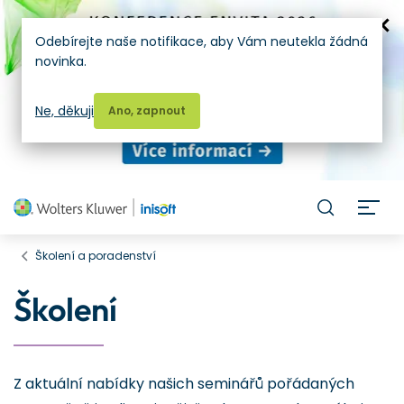
Odebírejte naše notifikace, aby Vám neutekla žádná
novinka.
Ne, děkuji
Ano, zapnout
H
Školení a poradenství
Školení
Z aktuální nabídky našich seminářů pořádaných