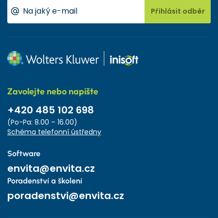
Přihlásit odběr
Zavolejte nebo napište
+420 485 102 698
(Po-Pa: 8.00 – 16.00)
Schéma telefonní ústředny
Software
envita@envita.cz
Poradenství a školení
poradenstvi@envita.cz