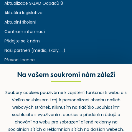
Aktualizace SKLAD Odpadů 8
Aktuální legislativa
Aktuální školení
Centrum informací
Přidejte se k nám
Naši partneři (média, školy, ...)
Převod licence
Reference
Na vašem soukromí nám záleží
Rejstřík používaných zkratek v odpadech
HW & SW požadavky pro náš IS
Soubory cookies používáme k zajištění funkčnosti webu a s
Zpětný odběr
Vaším souhlasem i mj. k personalizaci obsahu našich
webových stránek. Kliknutím na tlačítko „Souhlasím“
souhlasíte s využívaním cookies a předáním údajů o
chování na webu pro zobrazení cílené reklamy na
sociálních sítích a reklamních sítích na dalších webech.