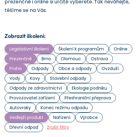
prezenčně i online si určitě vyberete. Tak neváhejte,
těšíme se na Vás.
Zobrazit školení:
Legislativní školení
Školení k programům
Online
Prezenčně
Brno
Olomouc
Ostrava
Praha
Odpady
Obce a odpady
Ovzduší
Vody
Kovy
Stavební odpady
Odpady ze zdravotnictví
Ekologie podniku
Provozovatel zařízení
Přeshraniční přeprava
Autovraky
Konec režimu odpadu
Vedlejší produkt
Nařízení
Výrobce
Dřevní odpad
Zrušit filtry