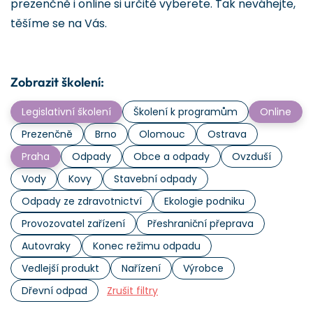
prezenčně i online si určitě vyberete. Tak neváhejte,
těšíme se na Vás.
Zobrazit školení:
Legislativní školení
Školení k programům
Online
Prezenčně
Brno
Olomouc
Ostrava
Praha
Odpady
Obce a odpady
Ovzduší
Vody
Kovy
Stavební odpady
Odpady ze zdravotnictví
Ekologie podniku
Provozovatel zařízení
Přeshraniční přeprava
Autovraky
Konec režimu odpadu
Vedlejší produkt
Nařízení
Výrobce
Dřevní odpad
Zrušit filtry