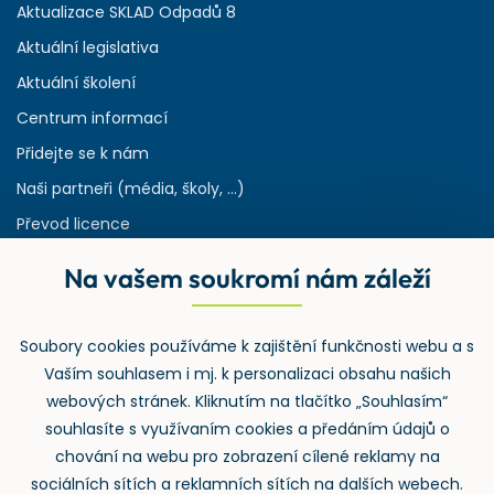
Aktualizace SKLAD Odpadů 8
Aktuální legislativa
Aktuální školení
Centrum informací
Přidejte se k nám
Naši partneři (média, školy, ...)
Převod licence
Reference
Na vašem soukromí nám záleží
Rejstřík používaných zkratek v odpadech
HW & SW požadavky pro náš IS
Soubory cookies používáme k zajištění funkčnosti webu a s
Zpětný odběr
Vaším souhlasem i mj. k personalizaci obsahu našich
webových stránek. Kliknutím na tlačítko „Souhlasím“
souhlasíte s využívaním cookies a předáním údajů o
chování na webu pro zobrazení cílené reklamy na
sociálních sítích a reklamních sítích na dalších webech.