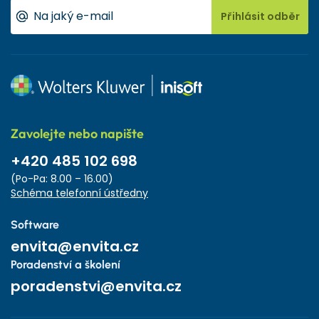
Přihlásit odběr
Zavolejte nebo napište
+420 485 102 698
(Po-Pa: 8.00 – 16.00)
Schéma telefonní ústředny
Software
envita@envita.cz
Poradenství a školení
poradenstvi@envita.cz