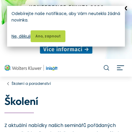
Odebírejte naše notifikace, aby Vám neutekla žádná
novinka.
Ne, děkuji
Ano, zapnout
H
Školení a poradenství
Školení
Z aktuální nabídky našich seminářů pořádaných