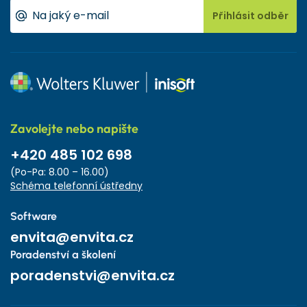
Přihlásit odběr
Zavolejte nebo napište
+420 485 102 698
(Po-Pa: 8.00 – 16.00)
Schéma telefonní ústředny
Software
envita@envita.cz
Poradenství a školení
poradenstvi@envita.cz