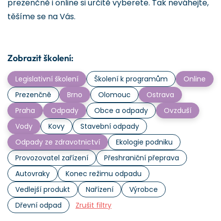
prezenčně i online si určitě vyberete. Tak neváhejte,
těšíme se na Vás.
Zobrazit školení:
Legislativní školení
Školení k programům
Online
Prezenčně
Brno
Olomouc
Ostrava
Praha
Odpady
Obce a odpady
Ovzduší
Vody
Kovy
Stavební odpady
Odpady ze zdravotnictví
Ekologie podniku
Provozovatel zařízení
Přeshraniční přeprava
Autovraky
Konec režimu odpadu
Vedlejší produkt
Nařízení
Výrobce
Dřevní odpad
Zrušit filtry