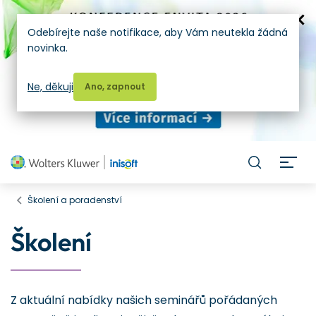
Odebírejte naše notifikace, aby Vám neutekla žádná
novinka.
Ne, děkuji
Ano, zapnout
H
Školení a poradenství
Školení
Z aktuální nabídky našich seminářů pořádaných