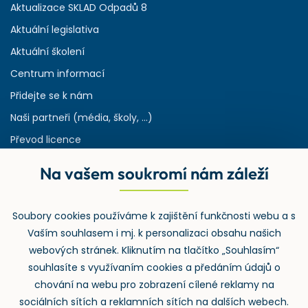
Aktualizace SKLAD Odpadů 8
Aktuální legislativa
Aktuální školení
Centrum informací
Přidejte se k nám
Naši partneři (média, školy, ...)
Převod licence
Reference
Na vašem soukromí nám záleží
Rejstřík používaných zkratek v odpadech
HW & SW požadavky pro náš IS
Soubory cookies používáme k zajištění funkčnosti webu a s
Zpětný odběr
Vaším souhlasem i mj. k personalizaci obsahu našich
webových stránek. Kliknutím na tlačítko „Souhlasím“
souhlasíte s využívaním cookies a předáním údajů o
chování na webu pro zobrazení cílené reklamy na
sociálních sítích a reklamních sítích na dalších webech.