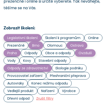
prezenčně i online si určitě vyberete. Tak neváhejte,
těšíme se na Vás.
Zobrazit školení:
Legislativní školení
Školení k programům
Online
Prezenčně
Brno
Olomouc
Ostrava
Praha
Odpady
Obce a odpady
Ovzduší
Vody
Kovy
Stavební odpady
Odpady ze zdravotnictví
Ekologie podniku
Provozovatel zařízení
Přeshraniční přeprava
Autovraky
Konec režimu odpadu
Vedlejší produkt
Nařízení
Výrobce
Dřevní odpad
Zrušit filtry