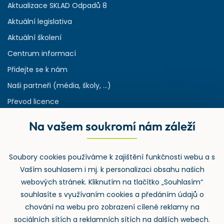
Aktualizace SKLAD Odpadů 8
Aktuální legislativa
Aktuální školení
Centrum informací
Přidejte se k nám
Naši partneři (média, školy, ...)
Převod licence
Reference
Na vašem soukromí nám záleží
Rejstřík používaných zkratek v odpadech
HW & SW požadavky pro náš IS
Soubory cookies používáme k zajištění funkčnosti webu a s
Zpětný odběr
Vaším souhlasem i mj. k personalizaci obsahu našich
webových stránek. Kliknutím na tlačítko „Souhlasím“
souhlasíte s využívaním cookies a předáním údajů o
chování na webu pro zobrazení cílené reklamy na
sociálních sítích a reklamních sítích na dalších webech.