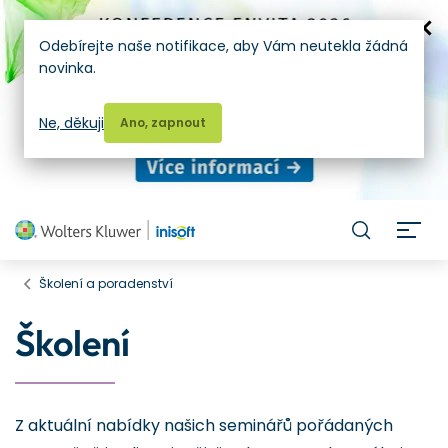
Odebírejte naše notifikace, aby Vám neutekla žádná
novinka.
Ne, děkuji
Ano, zapnout
H
Školení a poradenství
Školení
Z aktuální nabídky našich seminářů pořádaných