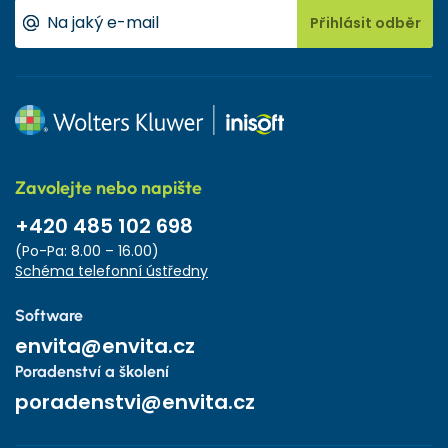
Přihlásit odběr
Zavolejte nebo napište
+420 485 102 698
(Po-Pa: 8.00 – 16.00)
Schéma telefonní ústředny
Software
envita@envita.cz
Poradenství a školení
poradenstvi@envita.cz