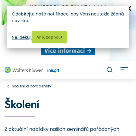
Odebírejte naše notifikace, aby Vám neutekla žádná
novinka.
Ne, děkuji
Ano, zapnout
H
Školení a poradenství
Školení
Z aktuální nabídky našich seminářů pořádaných