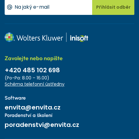
Přihlásit odběr
Zavolejte nebo napište
+420 485 102 698
(Po-Pa: 8.00 – 16.00)
Schéma telefonní ústředny
Software
envita@envita.cz
Poradenství a školení
poradenstvi@envita.cz