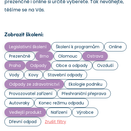
prezenčně i online si určitě vyberete. Tak neváhejte,
těšíme se na Vás.
Zobrazit školení:
Legislativní školení
Školení k programům
Online
Prezenčně
Brno
Olomouc
Ostrava
Praha
Odpady
Obce a odpady
Ovzduší
Vody
Kovy
Stavební odpady
Odpady ze zdravotnictví
Ekologie podniku
Provozovatel zařízení
Přeshraniční přeprava
Autovraky
Konec režimu odpadu
Vedlejší produkt
Nařízení
Výrobce
Dřevní odpad
Zrušit filtry