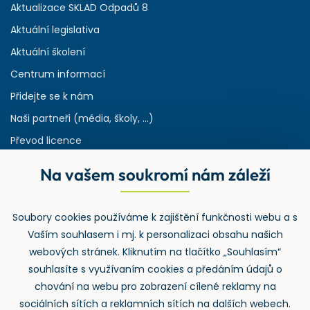
Aktualizace SKLAD Odpadů 8
Aktuální legislativa
Aktuální školení
Centrum informací
Přidejte se k nám
Naši partneři (média, školy, ...)
Převod licence
Reference
Na vašem soukromí nám záleží
Rejstřík používaných zkratek v odpadech
HW & SW požadavky pro náš IS
Soubory cookies používáme k zajištění funkčnosti webu a s
Zpětný odběr
Vaším souhlasem i mj. k personalizaci obsahu našich
webových stránek. Kliknutím na tlačítko „Souhlasím“
souhlasíte s využívaním cookies a předáním údajů o
chování na webu pro zobrazení cílené reklamy na
sociálních sítích a reklamních sítích na dalších webech.