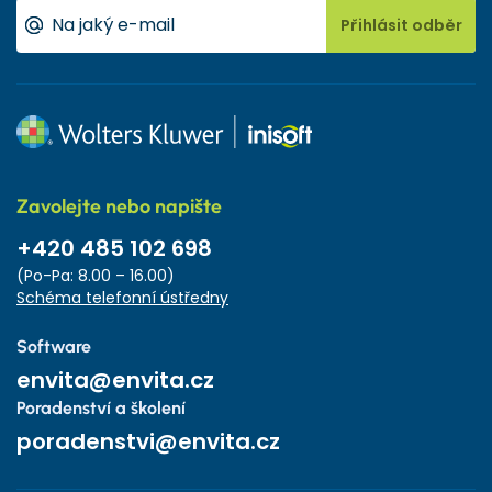
Přihlásit odběr
Zavolejte nebo napište
+420 485 102 698
(Po-Pa: 8.00 – 16.00)
Schéma telefonní ústředny
Software
envita@envita.cz
Poradenství a školení
poradenstvi@envita.cz