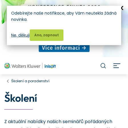
Odebírejte naše notifikace, aby Vám neutekla žádná
novinka.
Ne, děkuji
Ano, zapnout
H
Školení a poradenství
Školení
Z aktuální nabídky našich seminářů pořádaných