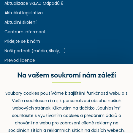
Aktualizace SKLAD Odpadů 8
Aktuální legislativa
Aktuální školení
Centrum informací
Přidejte se k nám
Naši partneři (média, školy, ...)
Převod licence
Reference
Na vašem soukromí nám záleží
Rejstřík používaných zkratek v odpadech
HW & SW požadavky pro náš IS
Soubory cookies používáme k zajištění funkčnosti webu a s
Zpětný odběr
Vaším souhlasem i mj. k personalizaci obsahu našich
webových stránek. Kliknutím na tlačítko „Souhlasím“
souhlasíte s využívaním cookies a předáním údajů o
chování na webu pro zobrazení cílené reklamy na
sociálních sítích a reklamních sítích na dalších webech.