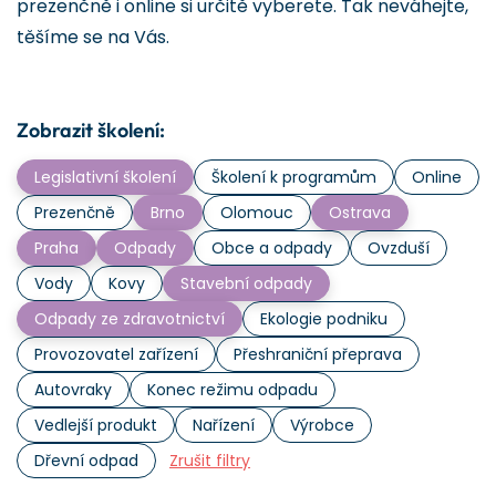
prezenčně i online si určitě vyberete. Tak neváhejte,
těšíme se na Vás.
Zobrazit školení:
Legislativní školení
Školení k programům
Online
Prezenčně
Brno
Olomouc
Ostrava
Praha
Odpady
Obce a odpady
Ovzduší
Vody
Kovy
Stavební odpady
Odpady ze zdravotnictví
Ekologie podniku
Provozovatel zařízení
Přeshraniční přeprava
Autovraky
Konec režimu odpadu
Vedlejší produkt
Nařízení
Výrobce
Dřevní odpad
Zrušit filtry