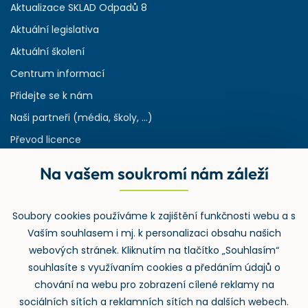
Aktualizace SKLAD Odpadů 8
Aktuální legislativa
Aktuální školení
Centrum informací
Přidejte se k nám
Naši partneři (média, školy, ...)
Převod licence
Reference
Na vašem soukromí nám záleží
Rejstřík používaných zkratek v odpadech
HW & SW požadavky pro náš IS
Soubory cookies používáme k zajištění funkčnosti webu a s
Zpětný odběr
Vaším souhlasem i mj. k personalizaci obsahu našich
webových stránek. Kliknutím na tlačítko „Souhlasím“
souhlasíte s využívaním cookies a předáním údajů o
chování na webu pro zobrazení cílené reklamy na
sociálních sítích a reklamních sítích na dalších webech.