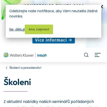
Odebírejte naše notifikace, aby Vám neutekla žádná
novinka.
Ne, děkuji
Ano, zapnout
H
Školení a poradenství
Školení
Z aktuální nabídky našich seminářů pořádaných