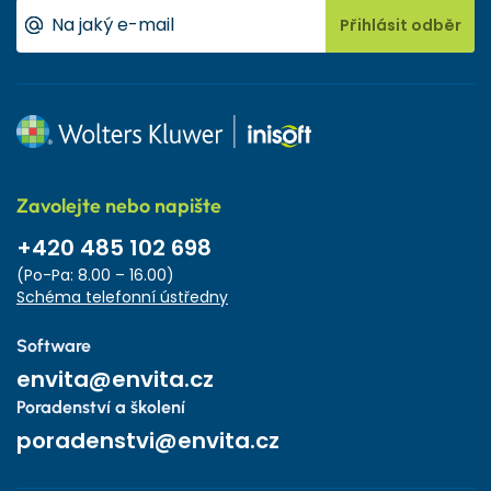
Přihlásit odběr
Zavolejte nebo napište
+420 485 102 698
(Po-Pa: 8.00 – 16.00)
Schéma telefonní ústředny
Software
envita@envita.cz
Poradenství a školení
poradenstvi@envita.cz