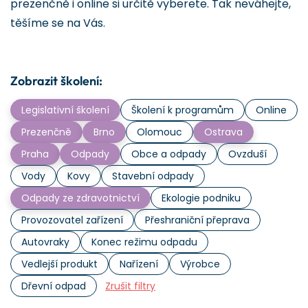
prezenčně i online si určitě vyberete. Tak neváhejte,
těšíme se na Vás.
Zobrazit školení:
Legislativní školení
Školení k programům
Online
Prezenčně
Brno
Olomouc
Ostrava
Praha
Odpady
Obce a odpady
Ovzduší
Vody
Kovy
Stavební odpady
Odpady ze zdravotnictví
Ekologie podniku
Provozovatel zařízení
Přeshraniční přeprava
Autovraky
Konec režimu odpadu
Vedlejší produkt
Nařízení
Výrobce
Dřevní odpad
Zrušit filtry