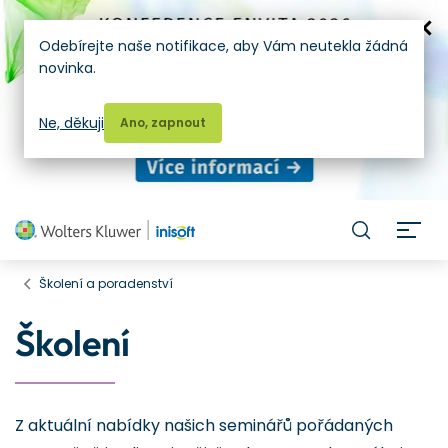
Odebírejte naše notifikace, aby Vám neutekla žádná
novinka.
Ne, děkuji
Ano, zapnout
H
Školení a poradenství
Školení
Z aktuální nabídky našich seminářů pořádaných