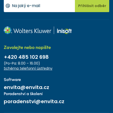
Přihlásit odběr
Zavolejte nebo napište
+420 485 102 698
(Po-Pa: 8.00 – 16.00)
Schéma telefonní ústředny
Software
envita@envita.cz
Poradenství a školení
poradenstvi@envita.cz