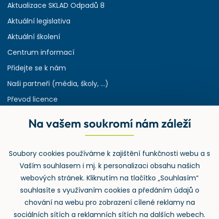
Aktualizace SKLAD Odpadů 8
Aktuální legislativa
Aktuální školení
Centrum informací
Přidejte se k nám
Naši partneři (média, školy, ...)
Převod licence
Reference
Na vašem soukromí nám záleží
Rejstřík používaných zkratek v odpadech
HW & SW požadavky pro náš IS
Soubory cookies používáme k zajištění funkčnosti webu a s
Zpětný odběr
Vaším souhlasem i mj. k personalizaci obsahu našich
webových stránek. Kliknutím na tlačítko „Souhlasím“
souhlasíte s využívaním cookies a předáním údajů o
chování na webu pro zobrazení cílené reklamy na
sociálních sítích a reklamních sítích na dalších webech.