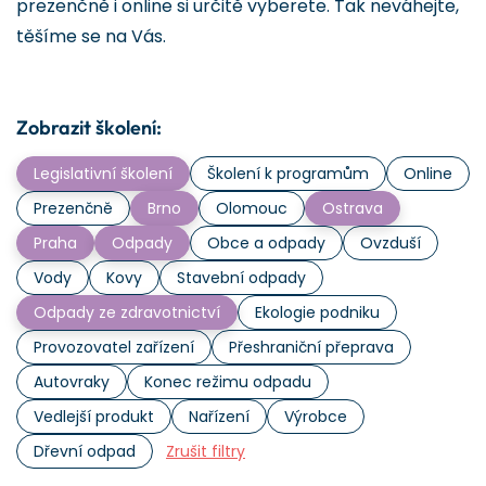
prezenčně i online si určitě vyberete. Tak neváhejte,
těšíme se na Vás.
Zobrazit školení:
Legislativní školení
Školení k programům
Online
Prezenčně
Brno
Olomouc
Ostrava
Praha
Odpady
Obce a odpady
Ovzduší
Vody
Kovy
Stavební odpady
Odpady ze zdravotnictví
Ekologie podniku
Provozovatel zařízení
Přeshraniční přeprava
Autovraky
Konec režimu odpadu
Vedlejší produkt
Nařízení
Výrobce
Dřevní odpad
Zrušit filtry