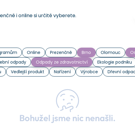
čně i online si určitě vyberete.
rogramům
Online
Prezenčně
Brno
Olomouc
Os
ební odpady
Odpady ze zdravotnictví
Ekologie podniku
u
Vedlejší produkt
Nařízení
Výrobce
Dřevní odpa
Bohužel jsme nic nenašli.