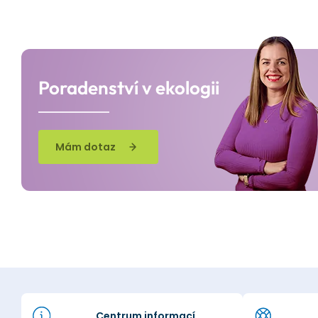
Poradenství v ekologii
Mám dotaz
Centrum informací