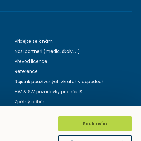
Přidejte se k nám
Naši partneři (média, školy, ...)
Převod licence
Reference
Rejstřík používaných zkratek v odpadech
HW & SW požadavky pro náš IS
Zpětný odběr
Souhlasím