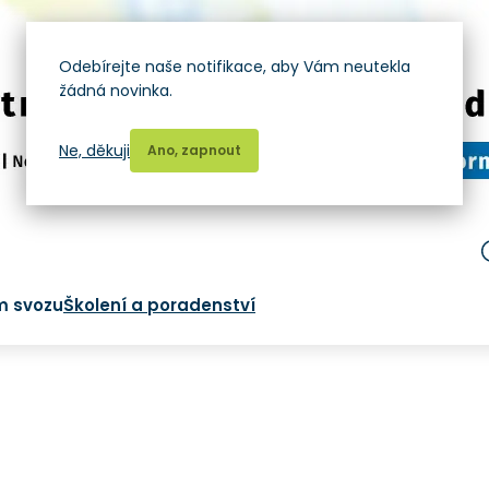
Odebírejte naše notifikace, aby Vám neutekla
žádná novinka.
Ne, děkuji
Ano, zapnout
m svozu
Školení a poradenství