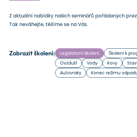
Z aktuální nabídky našich seminářů pořádaných prezen
Tak neváhejte, těšíme se na Vás.
Zobrazit školení:
Legislativní školení
Školení k p
Ovzduší
Vody
Kovy
Stav
Autovraky
Konec režimu odpad