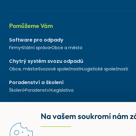
Pomůžeme Vám
Software pro odpady
Firmy
Státní správa
Obce a města
Chytrý systém svozu odpadů
Obce, města
Svozové společnosti
Logistické společnosti
Poradenství a školení
Školení
Poradenství
Legislativa
Na vašem soukromí nám zá