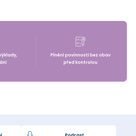
výklady,
Plnění povinností bez obav
ání
před kontrolou
í
Podcast