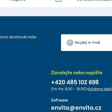
první dostávali naše
Zavolejte nebo napište
+420 485 102 698
(Po-Pa: 8.00 – 16.00)
Schéma telef
Software
envita@envita.cz