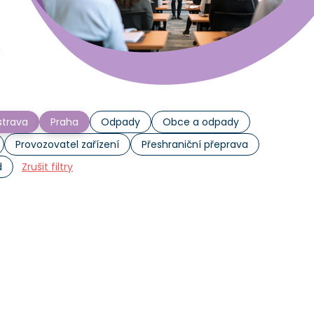
trava
Praha
Odpady
Obce a odpady
Provozovatel zařízení
Přeshraniční přeprava
d
Zrušit filtry