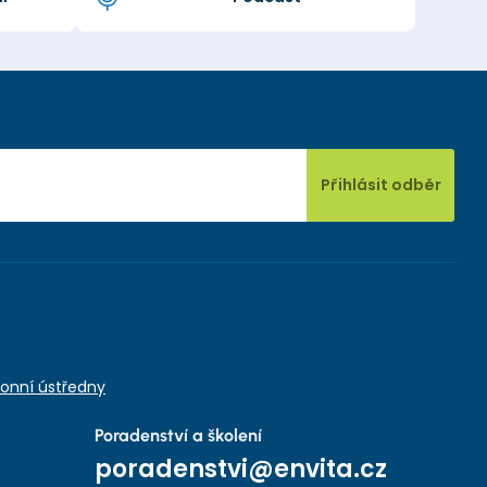
Přihlásit odběr
onní ústředny
Poradenství a školení
poradenstvi@envita.cz