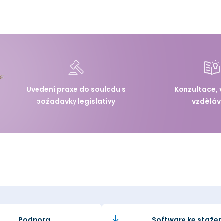
Uvedení praxe do souladu s
Konzultace, 
požadavky legislativy
vzděláv
Podpora
Software ke stažen