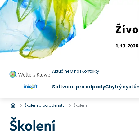
Aktuálně
O nás
Kontakty
Software pro odpady
Chytrý systé
Úvod
Školení a poradenství
Školení
Školení