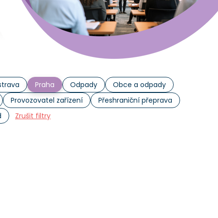
trava
Praha
Odpady
Obce a odpady
Provozovatel zařízení
Přeshraniční přeprava
d
Zrušit filtry