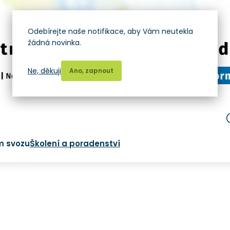
Odebírejte naše notifikace, aby Vám neutekla
žádná novinka.
Ne, děkuji
Ano, zapnout
m svozu
Školení a poradenství