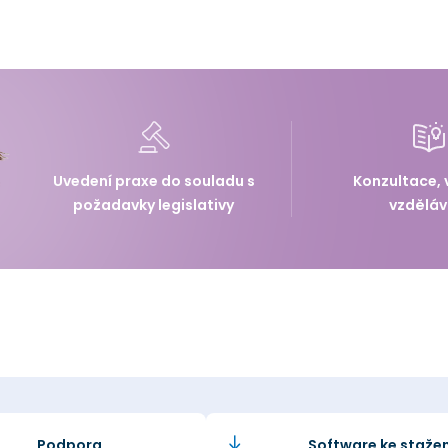
Uvedení praxe do souladu s
Konzultace, 
požadavky legislativy
vzděláv
Podpora
Software ke stažen