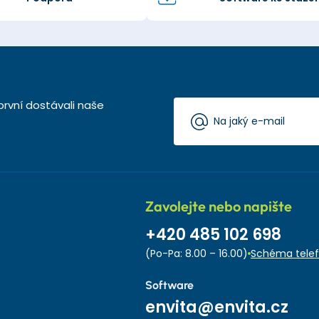
první dostávali naše
Zavolejte nebo napište
+420 485 102 698
(Po-Pa: 8.00 – 16.00)
Schéma telef
Software
envita@envita.cz