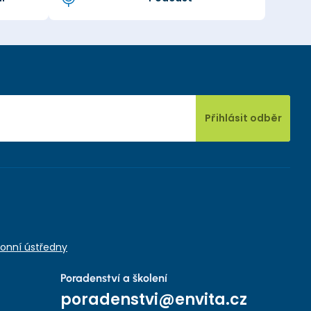
Přihlásit odběr
onní ústředny
Poradenství a školení
poradenstvi@envita.cz