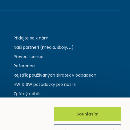
Přidejte se k nám
Naši partneři (média, školy, ...)
Převod licence
Reference
Rejstřík používaných zkratek v odpadech
HW & SW požadavky pro náš IS
Zpětný odběr
Souhlasím