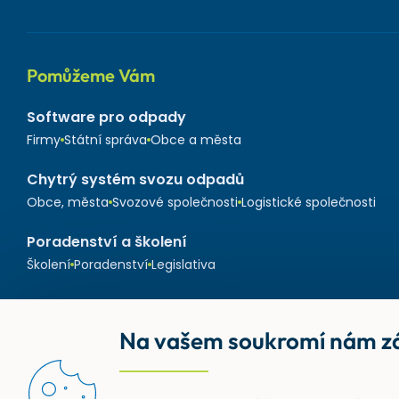
Pomůžeme Vám
Software pro odpady
Firmy
Státní správa
Obce a města
Chytrý systém svozu odpadů
Obce, města
Svozové společnosti
Logistické společnosti
Poradenství a školení
Školení
Poradenství
Legislativa
Na vašem soukromí nám zá