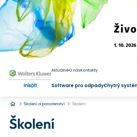
Aktuálně
O nás
Kontakty
Software pro odpady
Chytrý systé
Úvod
Školení a poradenství
Školení
Školení