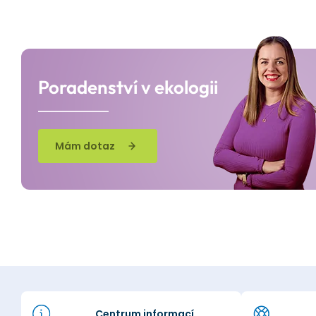
Poradenství v ekologii
Mám dotaz
Centrum informací