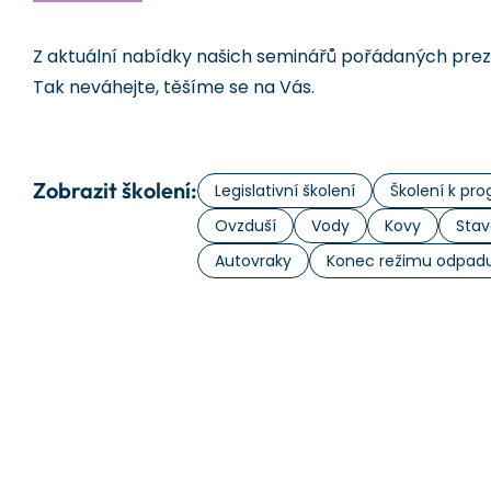
Z aktuální nabídky našich seminářů pořádaných prezen
Tak neváhejte, těšíme se na Vás.
Zobrazit školení:
Legislativní školení
Školení k p
Ovzduší
Vody
Kovy
Stav
Autovraky
Konec režimu odpad