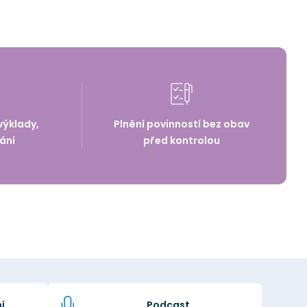
výklady,
Plnění povinností bez obav
ání
před kontrolou
í
Podcast