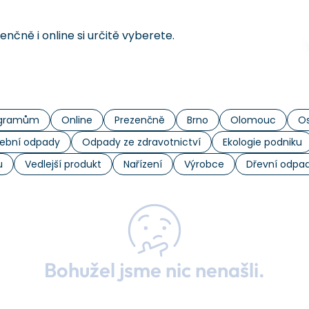
čně i online si určitě vyberete.
rogramům
Online
Prezenčně
Brno
Olomouc
Os
ební odpady
Odpady ze zdravotnictví
Ekologie podniku
u
Vedlejší produkt
Nařízení
Výrobce
Dřevní odpa
Bohužel jsme nic nenašli.