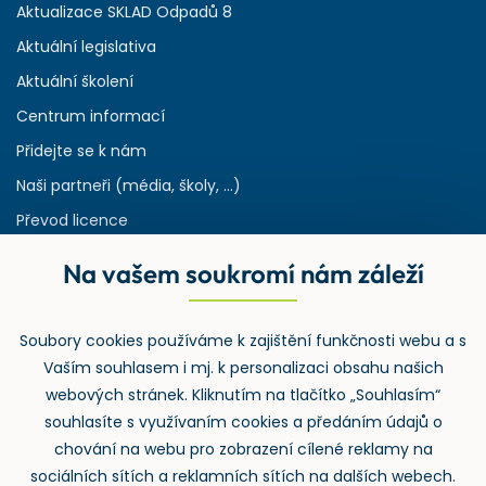
Aktualizace SKLAD Odpadů 8
Aktuální legislativa
Aktuální školení
Centrum informací
Přidejte se k nám
Naši partneři (média, školy, ...)
Převod licence
Reference
Na vašem soukromí nám záleží
Rejstřík používaných zkratek v odpadech
HW & SW požadavky pro náš IS
Soubory cookies používáme k zajištění funkčnosti webu a s
Zpětný odběr
Vaším souhlasem i mj. k personalizaci obsahu našich
webových stránek. Kliknutím na tlačítko „Souhlasím“
souhlasíte s využívaním cookies a předáním údajů o
chování na webu pro zobrazení cílené reklamy na
sociálních sítích a reklamních sítích na dalších webech.