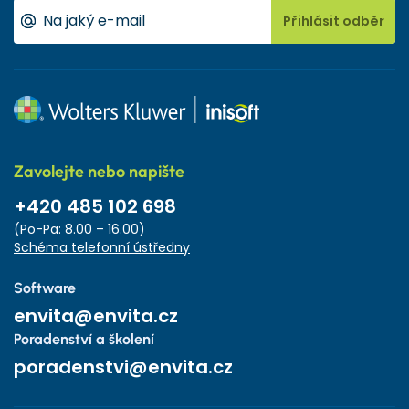
Přihlásit odběr
Zavolejte nebo napište
+420 485 102 698
(Po-Pa: 8.00 – 16.00)
Schéma telefonní ústředny
Software
envita@envita.cz
Poradenství a školení
poradenstvi@envita.cz