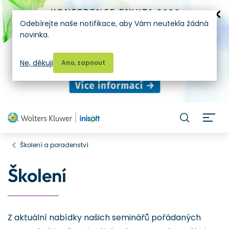
Odebírejte naše notifikace, aby Vám neutekla žádná
novinka.
Ne, děkuji
Ano, zapnout
H
Školení a poradenství
Školení
Z aktuální nabídky našich seminářů pořádaných