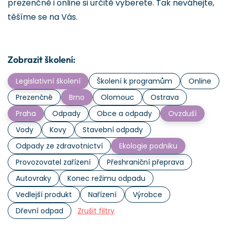
prezenčně i online si určitě vyberete. Tak neváhejte,
těšíme se na Vás.
Zobrazit školení:
Legislativní školení
Školení k programům
Online
Prezenčně
Brno
Olomouc
Ostrava
Praha
Odpady
Obce a odpady
Ovzduší
Vody
Kovy
Stavební odpady
Odpady ze zdravotnictví
Ekologie podniku
Provozovatel zařízení
Přeshraniční přeprava
Autovraky
Konec režimu odpadu
Vedlejší produkt
Nařízení
Výrobce
Dřevní odpad
Zrušit filtry