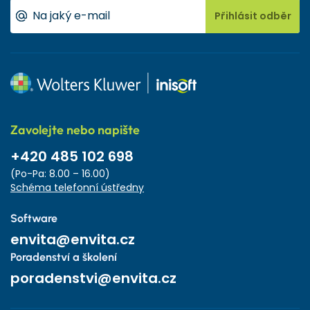
Přihlásit odběr
Zavolejte nebo napište
+420 485 102 698
(Po-Pa: 8.00 – 16.00)
Schéma telefonní ústředny
Software
envita@envita.cz
Poradenství a školení
poradenstvi@envita.cz