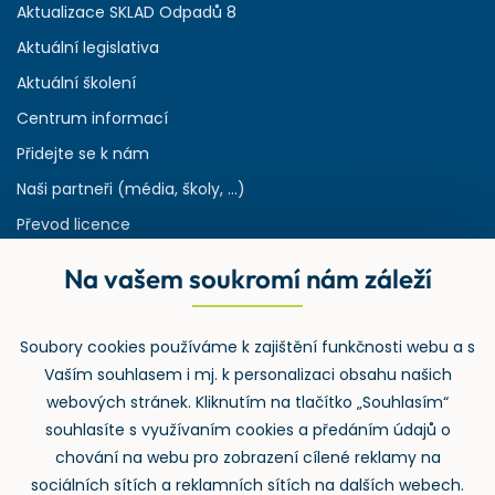
Aktualizace SKLAD Odpadů 8
Aktuální legislativa
Aktuální školení
Centrum informací
Přidejte se k nám
Naši partneři (média, školy, ...)
Převod licence
Reference
Na vašem soukromí nám záleží
Rejstřík používaných zkratek v odpadech
HW & SW požadavky pro náš IS
Soubory cookies používáme k zajištění funkčnosti webu a s
Zpětný odběr
Vaším souhlasem i mj. k personalizaci obsahu našich
webových stránek. Kliknutím na tlačítko „Souhlasím“
souhlasíte s využívaním cookies a předáním údajů o
chování na webu pro zobrazení cílené reklamy na
sociálních sítích a reklamních sítích na dalších webech.