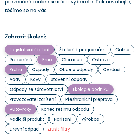
prezenčně i online si určitě vyberete. Tak neváhejte,
těšíme se na Vás.
Zobrazit školení:
Legislativní školení
Školení k programům
Online
Prezenčně
Brno
Olomouc
Ostrava
Praha
Odpady
Obce a odpady
Ovzduší
Vody
Kovy
Stavební odpady
Odpady ze zdravotnictví
Ekologie podniku
Provozovatel zařízení
Přeshraniční přeprava
Autovraky
Konec režimu odpadu
Vedlejší produkt
Nařízení
Výrobce
Dřevní odpad
Zrušit filtry