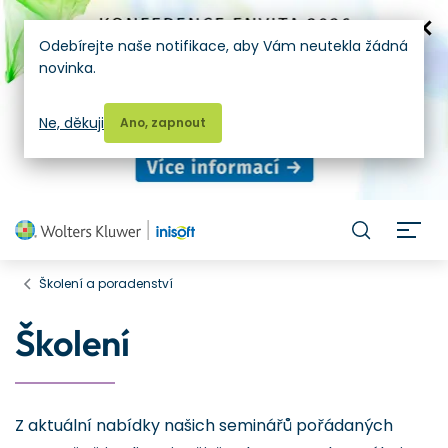
Odebírejte naše notifikace, aby Vám neutekla žádná
novinka.
Ne, děkuji
Ano, zapnout
H
Školení a poradenství
Školení
Z aktuální nabídky našich seminářů pořádaných