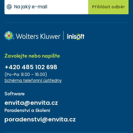
Přihlásit odběr
Zavolejte nebo napište
+420 485 102 698
(Po-Pa: 8.00 – 16.00)
Schéma telefonní ústředny
Software
envita@envita.cz
Poradenství a školení
poradenstvi@envita.cz