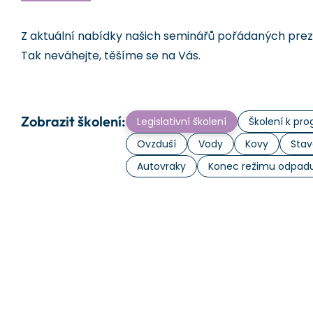
Z aktuální nabídky našich seminářů pořádaných prezen
Tak neváhejte, těšíme se na Vás.
Zobrazit školení:
Legislativní školení
Školení k p
Ovzduší
Vody
Kovy
Stav
Autovraky
Konec režimu odpad