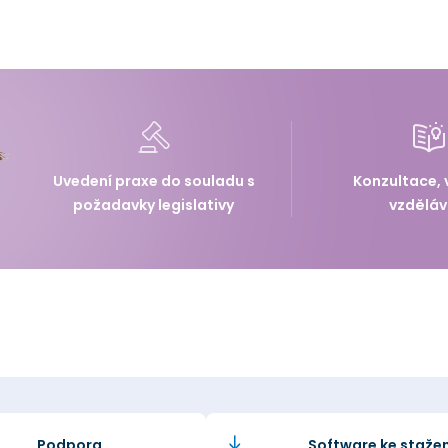
Uvedení praxe do souladu s
Konzultace, 
požadavky legislativy
vzděláv
Podpora
Software ke stažen