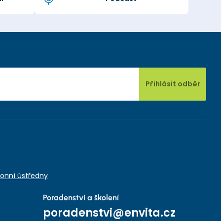
Přihlásit odběr
onní ústředny
Poradenství a školení
poradenstvi@envita.cz