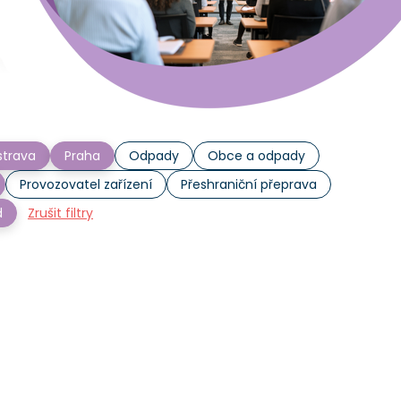
trava
Praha
Odpady
Obce a odpady
Provozovatel zařízení
Přeshraniční přeprava
d
Zrušit filtry