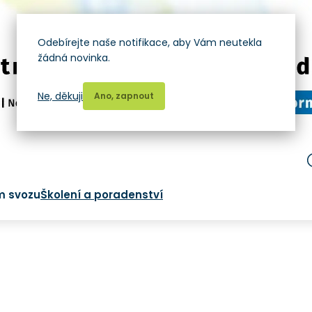
Odebírejte naše notifikace, aby Vám neutekla
žádná novinka.
Ne, děkuji
Ano, zapnout
m svozu
Školení a poradenství