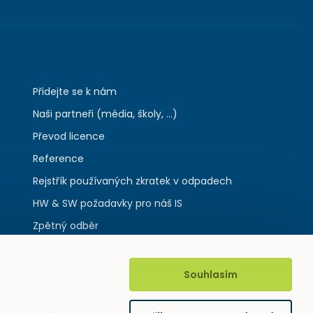
Přidejte se k nám
Naši partneři (média, školy, ...)
Převod licence
Reference
Rejstřík používaných zkratek v odpadech
HW & SW požadavky pro náš IS
Zpětný odběr
Souhlasím