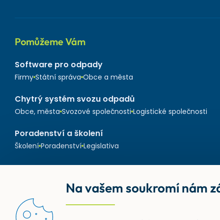
Pomůžeme Vám
Software pro odpady
Firmy
Státní správa
Obce a města
Chytrý systém svozu odpadů
Obce, města
Svozové společnosti
Logistické společnosti
Poradenství a školení
Školení
Poradenství
Legislativa
Na vašem soukromí nám zá