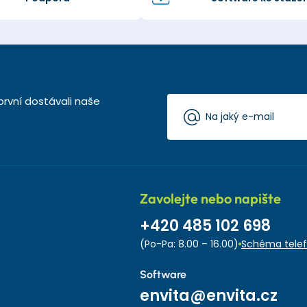
první dostávali naše
Zavolejte nebo napište
+420 485 102 698
(Po-Pa: 8.00 – 16.00)
Schéma telef
Software
envita@envita.cz