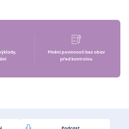
výklady,
Plnění povinností bez obav
ání
před kontrolou
í
Podcast