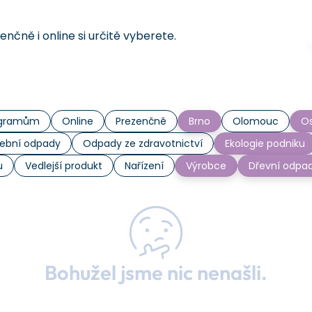
čně i online si určitě vyberete.
rogramům
Online
Prezenčně
Brno
Olomouc
Os
ební odpady
Odpady ze zdravotnictví
Ekologie podniku
u
Vedlejší produkt
Nařízení
Výrobce
Dřevní odpa
Bohužel jsme nic nenašli.