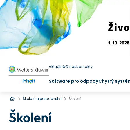
Aktuálně
O nás
Kontakty
Software pro odpady
Chytrý systé
Úvod
Školení a poradenství
Školení
Školení