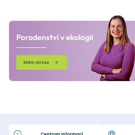
Poradenství v ekologii
Mám dotaz
Centrum informací