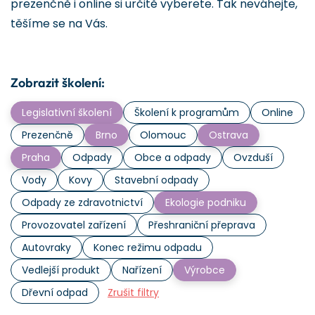
prezenčně i online si určitě vyberete. Tak neváhejte,
těšíme se na Vás.
Zobrazit školení:
Legislativní školení
Školení k programům
Online
Prezenčně
Brno
Olomouc
Ostrava
Praha
Odpady
Obce a odpady
Ovzduší
Vody
Kovy
Stavební odpady
Odpady ze zdravotnictví
Ekologie podniku
Provozovatel zařízení
Přeshraniční přeprava
Autovraky
Konec režimu odpadu
Vedlejší produkt
Nařízení
Výrobce
Dřevní odpad
Zrušit filtry