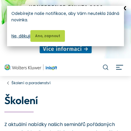
Odebírejte naše notifikace, aby Vám neutekla žádná
novinka.
Ne, děkuji
Ano, zapnout
H
Školení a poradenství
Školení
Z aktuální nabídky našich seminářů pořádaných