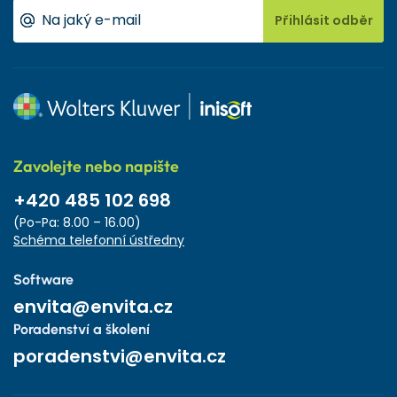
Přihlásit odběr
Zavolejte nebo napište
+420 485 102 698
(Po-Pa: 8.00 – 16.00)
Schéma telefonní ústředny
Software
envita@envita.cz
Poradenství a školení
poradenstvi@envita.cz