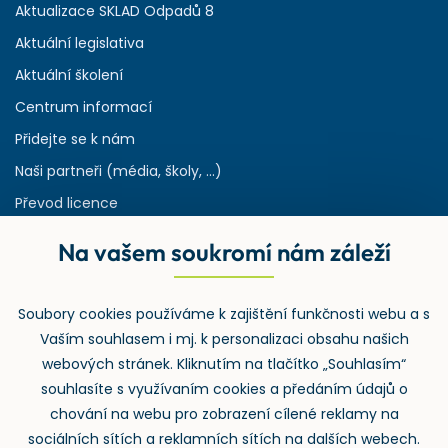
Aktualizace SKLAD Odpadů 8
Aktuální legislativa
Aktuální školení
Centrum informací
Přidejte se k nám
Naši partneři (média, školy, ...)
Převod licence
Reference
Na vašem soukromí nám záleží
Rejstřík používaných zkratek v odpadech
HW & SW požadavky pro náš IS
Soubory cookies používáme k zajištění funkčnosti webu a s
Zpětný odběr
Vaším souhlasem i mj. k personalizaci obsahu našich
webových stránek. Kliknutím na tlačítko „Souhlasím“
souhlasíte s využívaním cookies a předáním údajů o
chování na webu pro zobrazení cílené reklamy na
sociálních sítích a reklamních sítích na dalších webech.