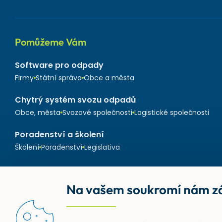
Pomůžeme Vám
Software pro odpady
Firmy
Státní správa
Obce a města
Chytrý systém svozu odpadů
Obce, města
Svozové společnosti
Logistické společnosti
Poradenství a školení
Školení
Poradenství
Legislativa
Na vašem soukromí nám zá