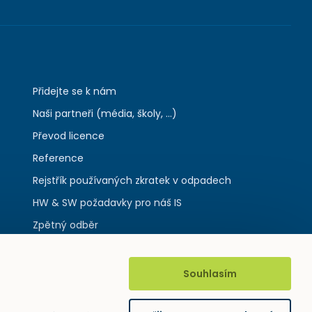
Přidejte se k nám
Naši partneři (média, školy, ...)
Převod licence
Reference
Rejstřík používaných zkratek v odpadech
HW & SW požadavky pro náš IS
Zpětný odběr
Souhlasím