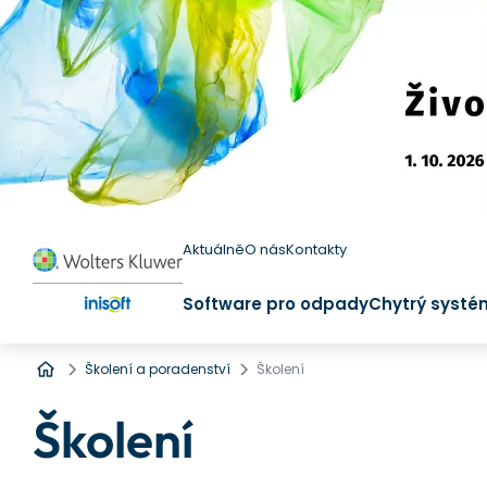
Aktuálně
O nás
Kontakty
Software pro odpady
Chytrý systé
Úvod
Školení a poradenství
Školení
Školení