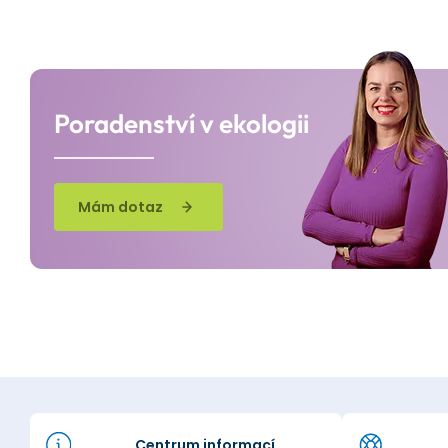
Poradenství v ekologii
Mám dotaz
Centrum informací