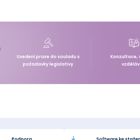
Uvedení praxe do souladu s
Konzultace, 
požadavky legislativy
vzděláv
Podpora
Software ke stažen