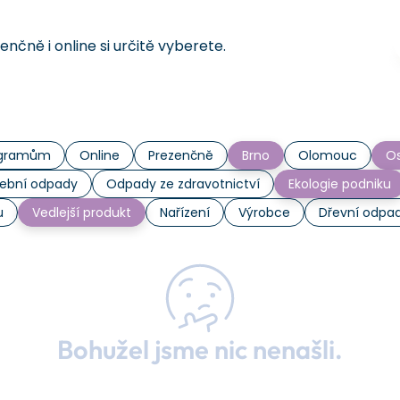
čně i online si určitě vyberete.
rogramům
Online
Prezenčně
Brno
Olomouc
Os
ební odpady
Odpady ze zdravotnictví
Ekologie podniku
u
Vedlejší produkt
Nařízení
Výrobce
Dřevní odpa
Bohužel jsme nic nenašli.