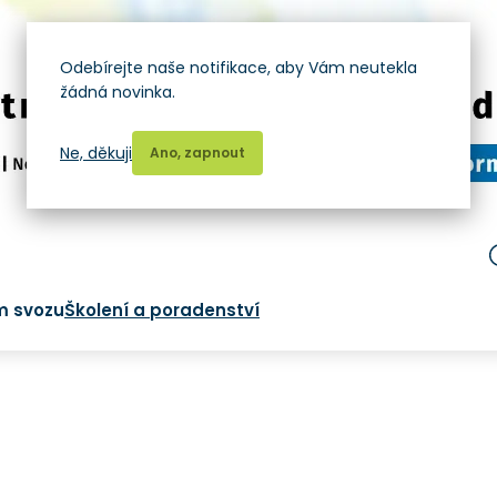
Odebírejte naše notifikace, aby Vám neutekla
žádná novinka.
Ne, děkuji
Ano, zapnout
m svozu
Školení a poradenství