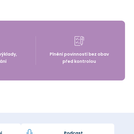
výklady,
Plnění povinností bez obav
ání
před kontrolou
í
Podcast