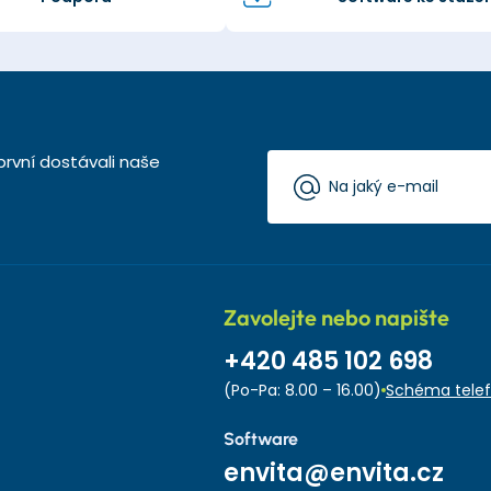
první dostávali naše
Zavolejte nebo napište
+420 485 102 698
(Po-Pa: 8.00 – 16.00)
Schéma telef
Software
envita@envita.cz