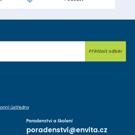
Přihlásit odběr
onní ústředny
Poradenství a školení
poradenstvi@envita.cz