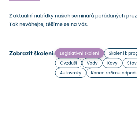
Z aktuální nabídky našich seminářů pořádaných prezen
Tak neváhejte, těšíme se na Vás.
Zobrazit školení:
Legislativní školení
Školení k p
Ovzduší
Vody
Kovy
Stav
Autovraky
Konec režimu odpad