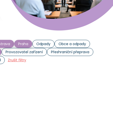
trava
Praha
Odpady
Obce a odpady
Provozovatel zařízení
Přeshraniční přeprava
d
Zrušit filtry