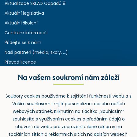
Aktualizace SKLAD Odpadů 8
Aktuální legislativa
Aktuální školení
Centrum informací
Přidejte se k nám
Naši partneři (média, školy, ...)
Převod licence
Reference
Na vašem soukromí nám záleží
Rejstřík používaných zkratek v odpadech
HW & SW požadavky pro náš IS
Soubory cookies používáme k zajištění funkčnosti webu a s
Zpětný odběr
Vaším souhlasem i mj. k personalizaci obsahu našich
webových stránek. Kliknutím na tlačítko „Souhlasím“
souhlasíte s využívaním cookies a předáním údajů o
chování na webu pro zobrazení cílené reklamy na
sociálních sítích a reklamních sítích na dalších webech.