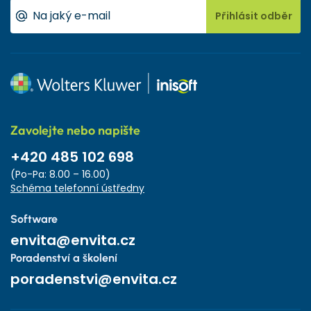
Přihlásit odběr
Zavolejte nebo napište
+420 485 102 698
(Po-Pa: 8.00 – 16.00)
Schéma telefonní ústředny
Software
envita@envita.cz
Poradenství a školení
poradenstvi@envita.cz