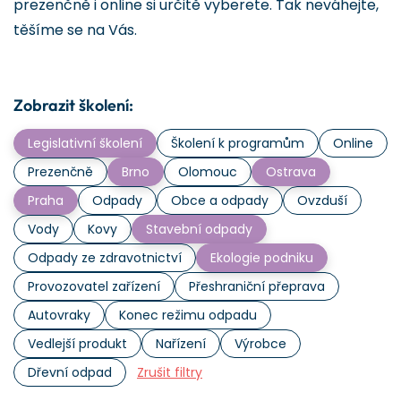
prezenčně i online si určitě vyberete. Tak neváhejte,
těšíme se na Vás.
Zobrazit školení:
Legislativní školení
Školení k programům
Online
Prezenčně
Brno
Olomouc
Ostrava
Praha
Odpady
Obce a odpady
Ovzduší
Vody
Kovy
Stavební odpady
Odpady ze zdravotnictví
Ekologie podniku
Provozovatel zařízení
Přeshraniční přeprava
Autovraky
Konec režimu odpadu
Vedlejší produkt
Nařízení
Výrobce
Dřevní odpad
Zrušit filtry