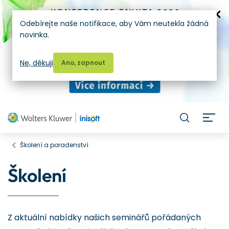
Odebírejte naše notifikace, aby Vám neutekla žádná
novinka.
Ne, děkuji
Ano, zapnout
H
Školení a poradenství
Školení
Z aktuální nabídky našich seminářů pořádaných