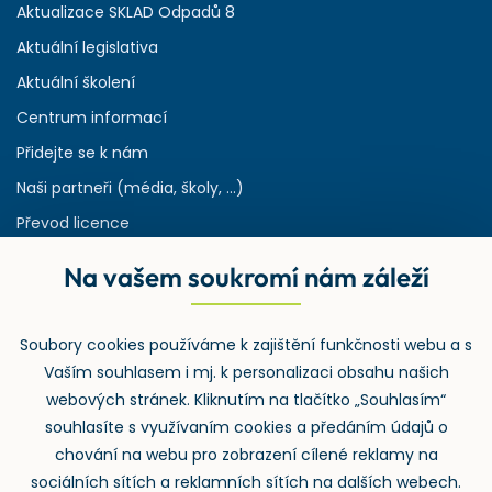
Aktualizace SKLAD Odpadů 8
Aktuální legislativa
Aktuální školení
Centrum informací
Přidejte se k nám
Naši partneři (média, školy, ...)
Převod licence
Reference
Na vašem soukromí nám záleží
Rejstřík používaných zkratek v odpadech
HW & SW požadavky pro náš IS
Soubory cookies používáme k zajištění funkčnosti webu a s
Zpětný odběr
Vaším souhlasem i mj. k personalizaci obsahu našich
webových stránek. Kliknutím na tlačítko „Souhlasím“
souhlasíte s využívaním cookies a předáním údajů o
chování na webu pro zobrazení cílené reklamy na
sociálních sítích a reklamních sítích na dalších webech.