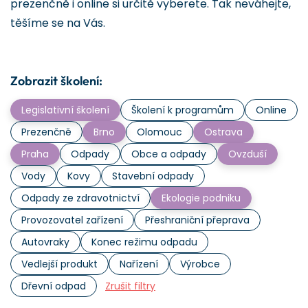
prezenčně i online si určitě vyberete. Tak neváhejte,
těšíme se na Vás.
Zobrazit školení:
Legislativní školení
Školení k programům
Online
Prezenčně
Brno
Olomouc
Ostrava
Praha
Odpady
Obce a odpady
Ovzduší
Vody
Kovy
Stavební odpady
Odpady ze zdravotnictví
Ekologie podniku
Provozovatel zařízení
Přeshraniční přeprava
Autovraky
Konec režimu odpadu
Vedlejší produkt
Nařízení
Výrobce
Dřevní odpad
Zrušit filtry