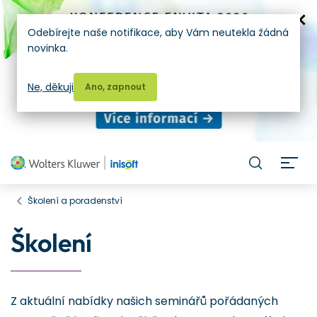
Odebírejte naše notifikace, aby Vám neutekla žádná
novinka.
Ne, děkuji
Ano, zapnout
H
Školení a poradenství
Školení
Z aktuální nabídky našich seminářů pořádaných