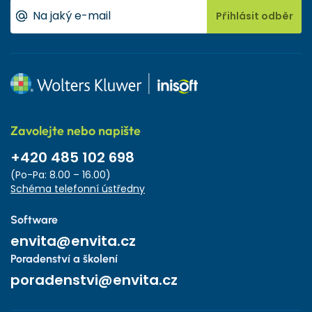
Přihlásit odběr
Zavolejte nebo napište
+420 485 102 698
(Po-Pa: 8.00 – 16.00)
Schéma telefonní ústředny
Software
envita@envita.cz
Poradenství a školení
poradenstvi@envita.cz