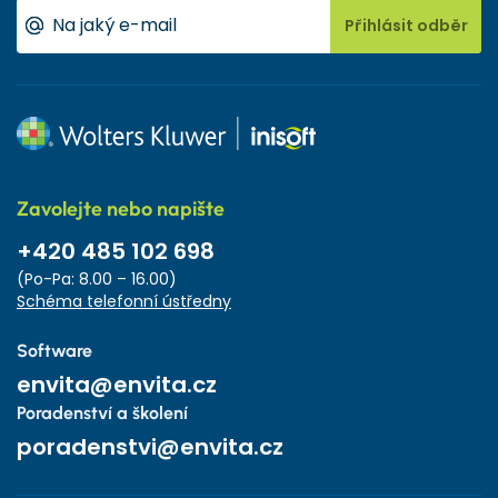
Přihlásit odběr
Zavolejte nebo napište
+420 485 102 698
(Po-Pa: 8.00 – 16.00)
Schéma telefonní ústředny
Software
envita@envita.cz
Poradenství a školení
poradenstvi@envita.cz