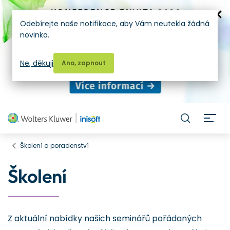
Odebírejte naše notifikace, aby Vám neutekla žádná
novinka.
Ne, děkuji
Ano, zapnout
H
Školení a poradenství
Školení
Z aktuální nabídky našich seminářů pořádaných