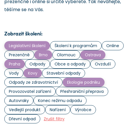
prezenčně i online si určitě vyberete. Tak neváhejte,
těšíme se na Vás.
Zobrazit školení:
Legislativní školení
Školení k programům
Online
Prezenčně
Brno
Olomouc
Ostrava
Praha
Odpady
Obce a odpady
Ovzduší
Vody
Kovy
Stavební odpady
Odpady ze zdravotnictví
Ekologie podniku
Provozovatel zařízení
Přeshraniční přeprava
Autovraky
Konec režimu odpadu
Vedlejší produkt
Nařízení
Výrobce
Dřevní odpad
Zrušit filtry