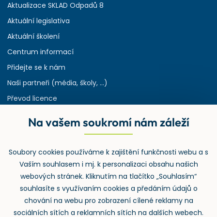
Aktualizace SKLAD Odpadů 8
Aktuální legislativa
Aktuální školení
Centrum informací
Přidejte se k nám
Naši partneři (média, školy, ...)
Převod licence
Reference
Na vašem soukromí nám záleží
Rejstřík používaných zkratek v odpadech
HW & SW požadavky pro náš IS
Soubory cookies používáme k zajištění funkčnosti webu a s
Zpětný odběr
Vaším souhlasem i mj. k personalizaci obsahu našich
webových stránek. Kliknutím na tlačítko „Souhlasím“
souhlasíte s využívaním cookies a předáním údajů o
chování na webu pro zobrazení cílené reklamy na
sociálních sítích a reklamních sítích na dalších webech.