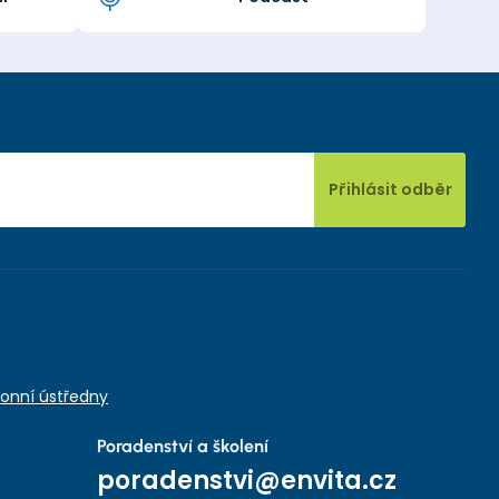
Přihlásit odběr
onní ústředny
Poradenství a školení
poradenstvi@envita.cz