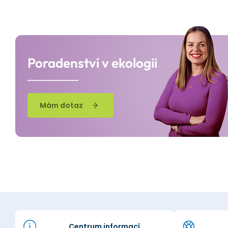
Poradenství v ekologii
Mám dotaz
Centrum informací