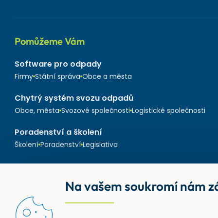
Pomůžeme Vám
Software pro odpady
Firmy
Státní správa
Obce a města
Chytrý systém svozu odpadů
Obce, města
Svozové společnosti
Logistické společnosti
Poradenství a školení
Školení
Poradenství
Legislativa
Na vašem soukromí nám zá