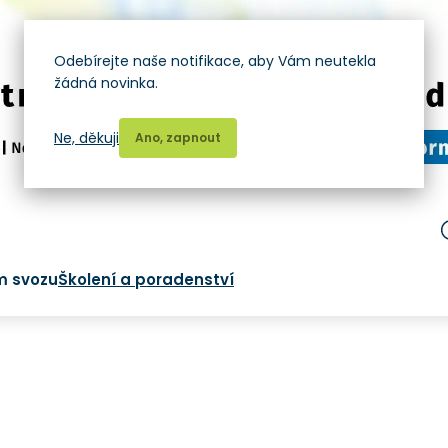
Odebírejte naše notifikace, aby Vám neutekla
žádná novinka.
Ne, děkuji
Ano, zapnout
m svozu
Školení a poradenství