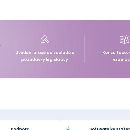
Uvedení praxe do souladu s
Konzultace, 
požadavky legislativy
vzděláv
Podpora
Software ke stažen