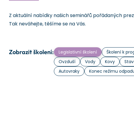
Z aktuální nabídky našich seminářů pořádaných prezen
Tak neváhejte, těšíme se na Vás.
Zobrazit školení:
Legislativní školení
Školení k p
Ovzduší
Vody
Kovy
Stav
Autovraky
Konec režimu odpad