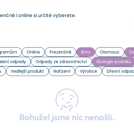
čně i online si určitě vyberete.
rogramům
Online
Prezenčně
Brno
Olomouc
Os
ební odpady
Odpady ze zdravotnictví
Ekologie podniku
u
Vedlejší produkt
Nařízení
Výrobce
Dřevní odpa
Bohužel jsme nic nenašli.