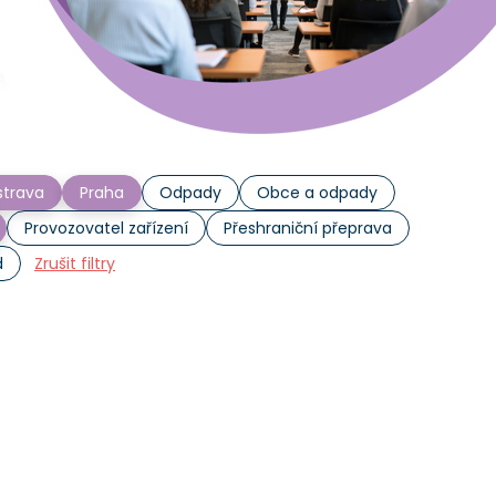
trava
Praha
Odpady
Obce a odpady
Provozovatel zařízení
Přeshraniční přeprava
d
Zrušit filtry