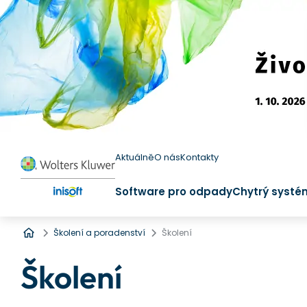
Aktuálně
O nás
Kontakty
Software pro odpady
Chytrý systé
Úvod
Školení a poradenství
Školení
Školení