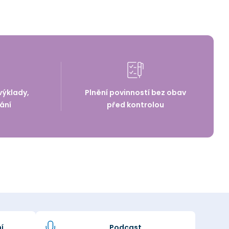
výklady,
Plnění povinností bez obav
ání
před kontrolou
í
Podcast