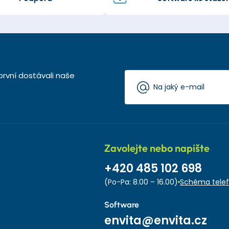
první dostávali naše
Zavolejte nebo napište
+420 485 102 698
(Po-Pa: 8.00 – 16.00)
Schéma telef
Software
envita@envita.cz