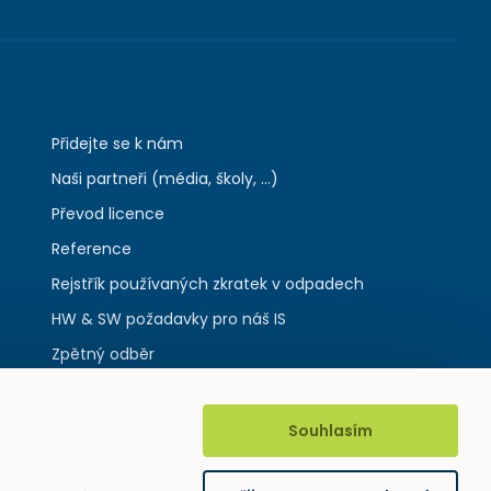
Přidejte se k nám
Naši partneři (média, školy, ...)
Převod licence
Reference
Rejstřík používaných zkratek v odpadech
HW & SW požadavky pro náš IS
Zpětný odběr
Souhlasím