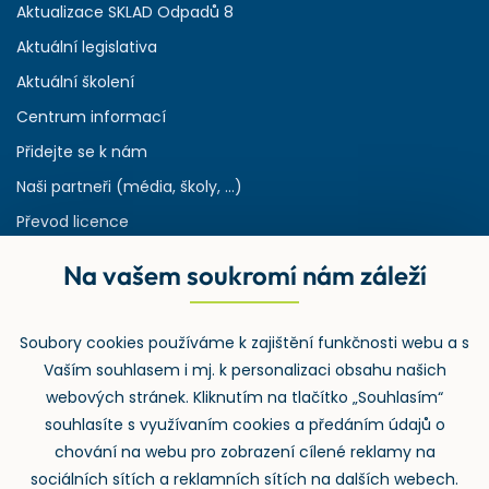
Aktualizace SKLAD Odpadů 8
Aktuální legislativa
Aktuální školení
Centrum informací
Přidejte se k nám
Naši partneři (média, školy, ...)
Převod licence
Reference
Na vašem soukromí nám záleží
Rejstřík používaných zkratek v odpadech
HW & SW požadavky pro náš IS
Soubory cookies používáme k zajištění funkčnosti webu a s
Zpětný odběr
Vaším souhlasem i mj. k personalizaci obsahu našich
webových stránek. Kliknutím na tlačítko „Souhlasím“
souhlasíte s využívaním cookies a předáním údajů o
chování na webu pro zobrazení cílené reklamy na
sociálních sítích a reklamních sítích na dalších webech.