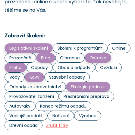
prezenčně i online si určitě vyberete. Tak neváhejte,
těšíme se na Vás.
Zobrazit školení:
Legislativní školení
Školení k programům
Online
Prezenčně
Brno
Olomouc
Ostrava
Praha
Odpady
Obce a odpady
Ovzduší
Vody
Kovy
Stavební odpady
Odpady ze zdravotnictví
Ekologie podniku
Provozovatel zařízení
Přeshraniční přeprava
Autovraky
Konec režimu odpadu
Vedlejší produkt
Nařízení
Výrobce
Dřevní odpad
Zrušit filtry