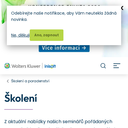
Odebírejte naše notifikace, aby Vám neutekla žádná
novinka.
Ne, děkuji
Ano, zapnout
H
Školení a poradenství
Školení
Z aktuální nabídky našich seminářů pořádaných