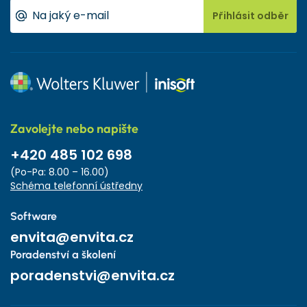
Přihlásit odběr
Zavolejte nebo napište
+420 485 102 698
(Po-Pa: 8.00 – 16.00)
Schéma telefonní ústředny
Software
envita@envita.cz
Poradenství a školení
poradenstvi@envita.cz