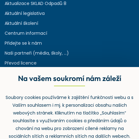
Aktualizace SKLAD Odpadů 8
Aktuální legislativa
Aktuální školení
Centrum informací
Přidejte se k nám
Naši partneři (média, školy, ...)
Převod licence
Reference
Na vašem soukromí nám záleží
Rejstřík používaných zkratek v odpadech
HW & SW požadavky pro náš IS
Soubory cookies používáme k zajištění funkčnosti webu a s
Zpětný odběr
Vaším souhlasem i mj. k personalizaci obsahu našich
webových stránek. Kliknutím na tlačítko „Souhlasím“
souhlasíte s využívaním cookies a předáním údajů o
chování na webu pro zobrazení cílené reklamy na
sociálních sítích a reklamních sítích na dalších webech.