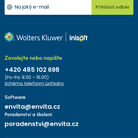
Přihlásit odběr
Zavolejte nebo napište
+420 485 102 698
(Po-Pa: 8.00 – 16.00)
Schéma telefonní ústředny
Software
envita@envita.cz
Poradenství a školení
poradenstvi@envita.cz