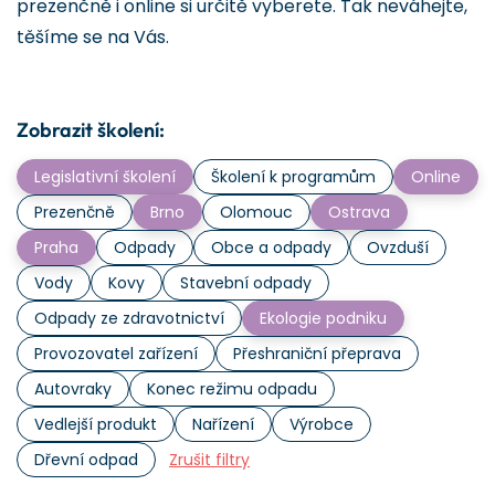
prezenčně i online si určitě vyberete. Tak neváhejte,
těšíme se na Vás.
Zobrazit školení:
Legislativní školení
Školení k programům
Online
Prezenčně
Brno
Olomouc
Ostrava
Praha
Odpady
Obce a odpady
Ovzduší
Vody
Kovy
Stavební odpady
Odpady ze zdravotnictví
Ekologie podniku
Provozovatel zařízení
Přeshraniční přeprava
Autovraky
Konec režimu odpadu
Vedlejší produkt
Nařízení
Výrobce
Dřevní odpad
Zrušit filtry