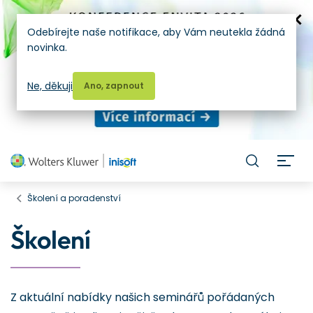
Odebírejte naše notifikace, aby Vám neutekla žádná
novinka.
Ne, děkuji
Ano, zapnout
H
Školení a poradenství
Školení
Z aktuální nabídky našich seminářů pořádaných