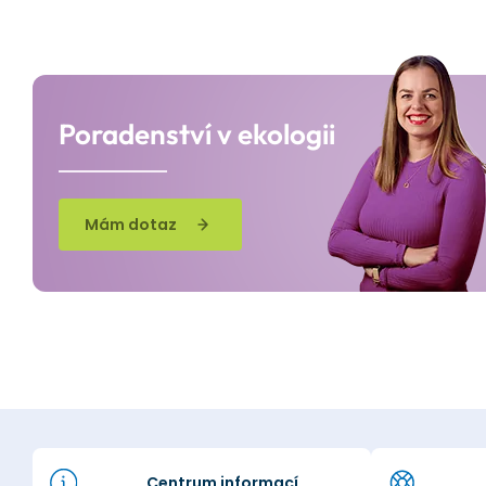
Poradenství v ekologii
Mám dotaz
Centrum informací