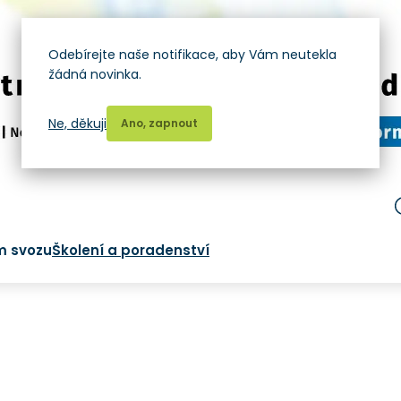
Odebírejte naše notifikace, aby Vám neutekla
žádná novinka.
Ne, děkuji
Ano, zapnout
m svozu
Školení a poradenství