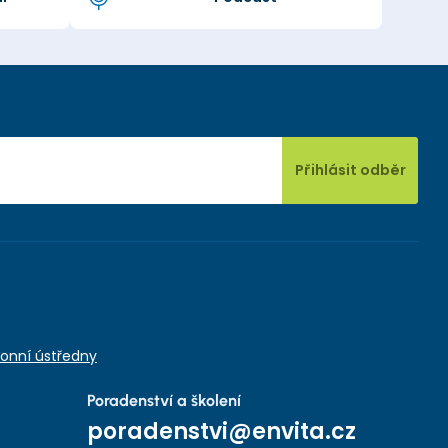
Přihlásit odběr
onní ústředny
Poradenství a školení
poradenstvi@envita.cz