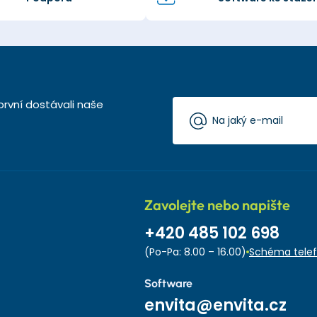
první dostávali naše
Zavolejte nebo napište
+420 485 102 698
(Po-Pa: 8.00 – 16.00)
Schéma telef
Software
envita@envita.cz