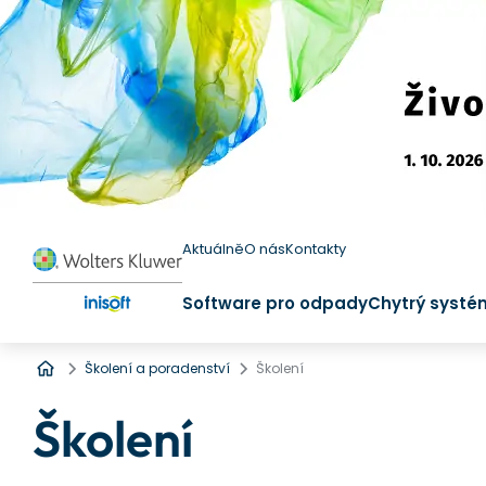
Aktuálně
O nás
Kontakty
Software pro odpady
Chytrý systé
Úvod
Školení a poradenství
Školení
Školení