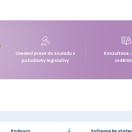
Uvedení praxe do souladu s
Konzultace, 
požadavky legislativy
vzděláv
Podpora
Software ke stažen