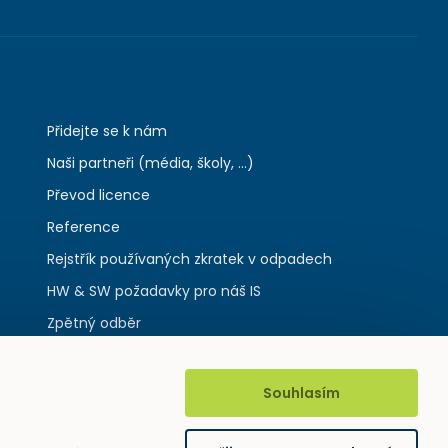
Přidejte se k nám
Naši partneři (média, školy, ...)
Převod licence
Reference
Rejstřík používaných zkratek v odpadech
HW & SW požadavky pro náš IS
Zpětný odběr
Souhlasím