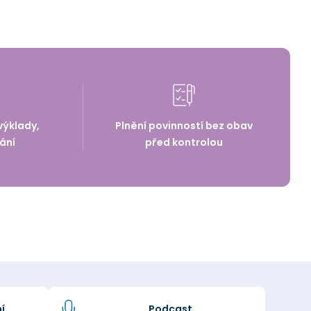
výklady,
Plnění povinností bez obav
ání
před kontrolou
í
Podcast