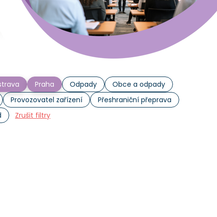
trava
Praha
Odpady
Obce a odpady
Provozovatel zařízení
Přeshraniční přeprava
d
Zrušit filtry