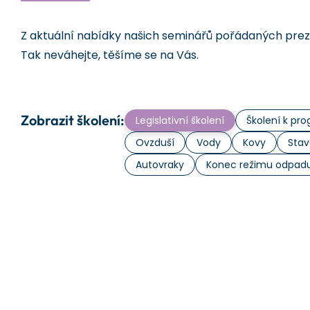
Z aktuální nabídky našich seminářů pořádaných prezen
Tak neváhejte, těšíme se na Vás.
Zobrazit školení:
Legislativní školení
Školení k p
Ovzduší
Vody
Kovy
Stav
Autovraky
Konec režimu odpad