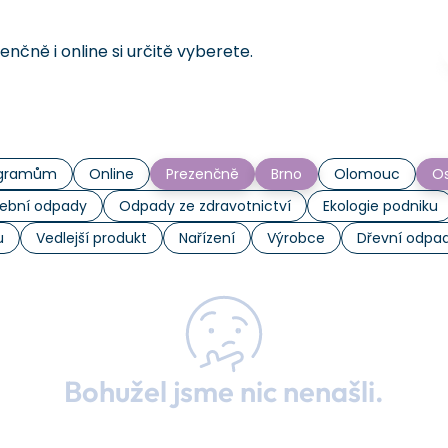
čně i online si určitě vyberete.
rogramům
Online
Prezenčně
Brno
Olomouc
Os
ební odpady
Odpady ze zdravotnictví
Ekologie podniku
u
Vedlejší produkt
Nařízení
Výrobce
Dřevní odpa
Bohužel jsme nic nenašli.