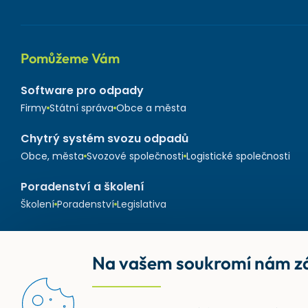
Pomůžeme Vám
Software pro odpady
Firmy
Státní správa
Obce a města
Chytrý systém svozu odpadů
Obce, města
Svozové společnosti
Logistické společnosti
Poradenství a školení
Školení
Poradenství
Legislativa
Na vašem soukromí nám zá