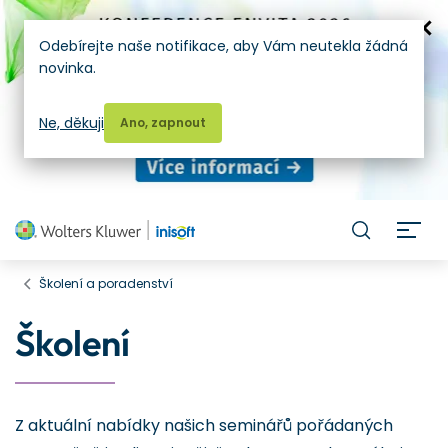
Odebírejte naše notifikace, aby Vám neutekla žádná
novinka.
Ne, děkuji
Ano, zapnout
H
Školení a poradenství
Školení
Z aktuální nabídky našich seminářů pořádaných