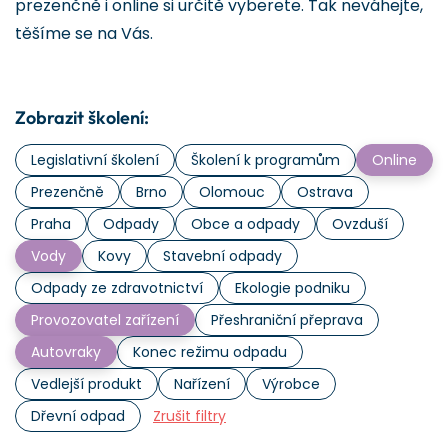
prezenčně i online si určitě vyberete. Tak neváhejte,
těšíme se na Vás.
Zobrazit školení:
Legislativní školení
Školení k programům
Online
Prezenčně
Brno
Olomouc
Ostrava
Praha
Odpady
Obce a odpady
Ovzduší
Vody
Kovy
Stavební odpady
Odpady ze zdravotnictví
Ekologie podniku
Provozovatel zařízení
Přeshraniční přeprava
Autovraky
Konec režimu odpadu
Vedlejší produkt
Nařízení
Výrobce
Dřevní odpad
Zrušit filtry