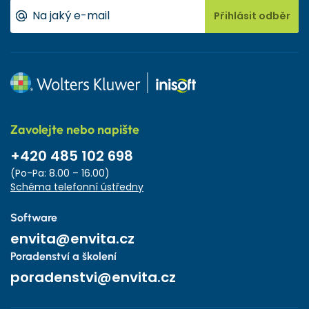
Přihlásit odběr
Zavolejte nebo napište
+420 485 102 698
(Po-Pa: 8.00 – 16.00)
Schéma telefonní ústředny
Software
envita@envita.cz
Poradenství a školení
poradenstvi@envita.cz