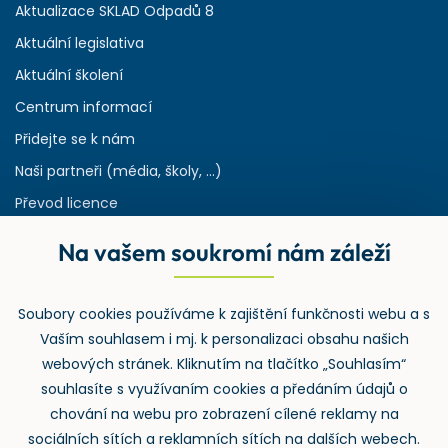
Aktualizace SKLAD Odpadů 8
Aktuální legislativa
Aktuální školení
Centrum informací
Přidejte se k nám
Naši partneři (média, školy, ...)
Převod licence
Reference
Na vašem soukromí nám záleží
Rejstřík používaných zkratek v odpadech
HW & SW požadavky pro náš IS
Soubory cookies používáme k zajištění funkčnosti webu a s
Zpětný odběr
Vaším souhlasem i mj. k personalizaci obsahu našich
webových stránek. Kliknutím na tlačítko „Souhlasím“
souhlasíte s využívaním cookies a předáním údajů o
chování na webu pro zobrazení cílené reklamy na
sociálních sítích a reklamních sítích na dalších webech.