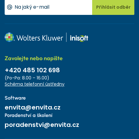
Přihlásit odběr
Zavolejte nebo napište
+420 485 102 698
(Po-Pa: 8.00 – 16.00)
Schéma telefonní ústředny
Software
envita@envita.cz
Poradenství a školení
poradenstvi@envita.cz