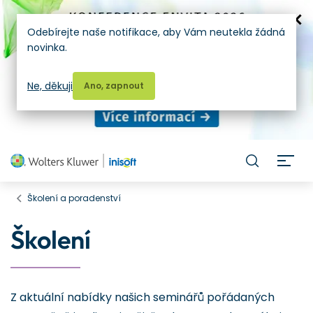
Odebírejte naše notifikace, aby Vám neutekla žádná
novinka.
Ne, děkuji
Ano, zapnout
H
Školení a poradenství
Školení
Z aktuální nabídky našich seminářů pořádaných