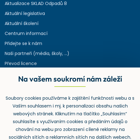
Aktualizace SKLAD Odpadů 8
Aktuální legislativa
Aktuální školení
Centrum informací
Přidejte se k nám
Naši partneři (média, školy, ...)
Převod licence
Reference
Na vašem soukromí nám záleží
Rejstřík používaných zkratek v odpadech
HW & SW požadavky pro náš IS
Soubory cookies používáme k zajištění funkčnosti webu a s
Zpětný odběr
Vaším souhlasem i mj. k personalizaci obsahu našich
webových stránek. Kliknutím na tlačítko „Souhlasím“
souhlasíte s využívaním cookies a předáním údajů o
chování na webu pro zobrazení cílené reklamy na
sociálních sítích a reklamních sítích na dalších webech.