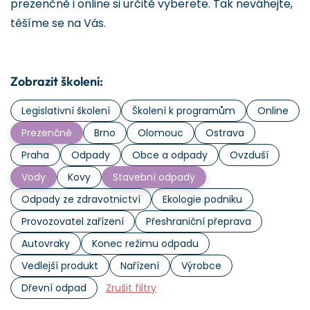
prezenčně i online si určitě vyberete. Tak neváhejte,
těšíme se na Vás.
Zobrazit školení:
Legislativní školení
Školení k programům
Online
Prezenčně
Brno
Olomouc
Ostrava
Praha
Odpady
Obce a odpady
Ovzduší
Vody
Kovy
Stavební odpady
Odpady ze zdravotnictví
Ekologie podniku
Provozovatel zařízení
Přeshraniční přeprava
Autovraky
Konec režimu odpadu
Vedlejší produkt
Nařízení
Výrobce
Dřevní odpad
Zrušit filtry