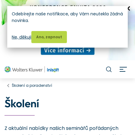
Odebírejte naše notifikace, aby Vám neutekla žádná
novinka.
Ne, děkuji
Ano, zapnout
H
Školení a poradenství
Školení
Z aktuální nabídky našich seminářů pořádaných