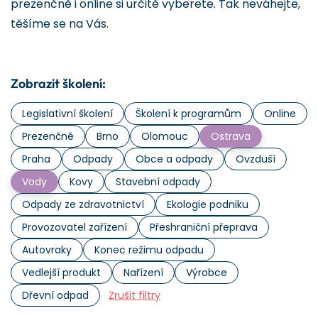
prezenčně i online si určitě vyberete. Tak neváhejte,
těšíme se na Vás.
Zobrazit školení:
Legislativní školení
Školení k programům
Online
Prezenčně
Brno
Olomouc
Ostrava
Praha
Odpady
Obce a odpady
Ovzduší
Vody
Kovy
Stavební odpady
Odpady ze zdravotnictví
Ekologie podniku
Provozovatel zařízení
Přeshraniční přeprava
Autovraky
Konec režimu odpadu
Vedlejší produkt
Nařízení
Výrobce
Dřevní odpad
Zrušit filtry