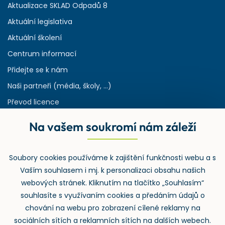
Aktualizace SKLAD Odpadů 8
Aktuální legislativa
Aktuální školení
Centrum informací
Přidejte se k nám
Naši partneři (média, školy, ...)
Převod licence
Reference
Na vašem soukromí nám záleží
Rejstřík používaných zkratek v odpadech
HW & SW požadavky pro náš IS
Soubory cookies používáme k zajištění funkčnosti webu a s
Zpětný odběr
Vaším souhlasem i mj. k personalizaci obsahu našich
webových stránek. Kliknutím na tlačítko „Souhlasím“
souhlasíte s využívaním cookies a předáním údajů o
chování na webu pro zobrazení cílené reklamy na
sociálních sítích a reklamních sítích na dalších webech.