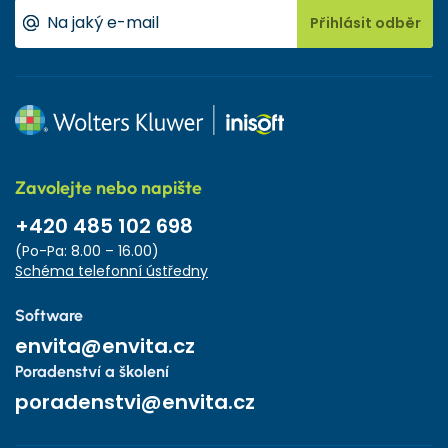
Přihlásit odběr
Zavolejte nebo napište
+420 485 102 698
(Po-Pa: 8.00 – 16.00)
Schéma telefonní ústředny
Software
envita@envita.cz
Poradenství a školení
poradenstvi@envita.cz