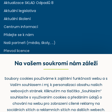
Aktualizace SKLAD Odpadů 8
Aktuální legislativa
Aktuální školení
Centrum informací
Přidejte se k nám
Naši partneři (média, školy, ...)
Převod licence
Reference
Na vašem soukromí nám záleží
Rejstřík používaných zkratek v odpadech
HW & SW požadavky pro náš IS
Soubory cookies používáme k zajištění funkčnosti webu a s
Zpětný odběr
Vaším souhlasem i mj. k personalizaci obsahu našich
webových stránek. Kliknutím na tlačítko „Souhlasím“
souhlasíte s využívaním cookies a předáním údajů o
chování na webu pro zobrazení cílené reklamy na
sociálních sítích a reklamních sítích na dalších webech.