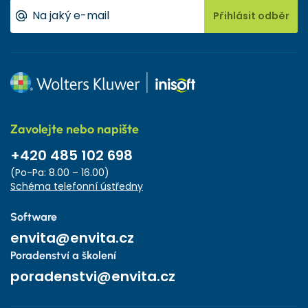
Přihlásit odběr
Zavolejte nebo napište
+420 485 102 698
(Po-Pa: 8.00 – 16.00)
Schéma telefonní ústředny
Software
envita@envita.cz
Poradenství a školení
poradenstvi@envita.cz