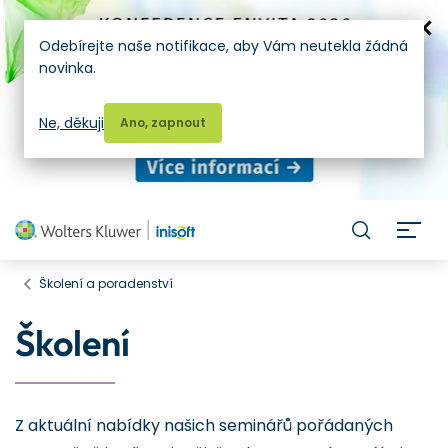
Odebírejte naše notifikace, aby Vám neutekla žádná
novinka.
Ne, děkuji
Ano, zapnout
H
Školení a poradenství
Školení
Z aktuální nabídky našich seminářů pořádaných