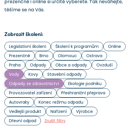
prezenčně i online si určitě vyberete. Tak neváhejte,
těšíme se na Vás.
Zobrazit školení:
Legislativní školení
Školení k programům
Online
Prezenčně
Brno
Olomouc
Ostrava
Praha
Odpady
Obce a odpady
Ovzduší
Vody
Kovy
Stavební odpady
Odpady ze zdravotnictví
Ekologie podniku
Provozovatel zařízení
Přeshraniční přeprava
Autovraky
Konec režimu odpadu
Vedlejší produkt
Nařízení
Výrobce
Dřevní odpad
Zrušit filtry