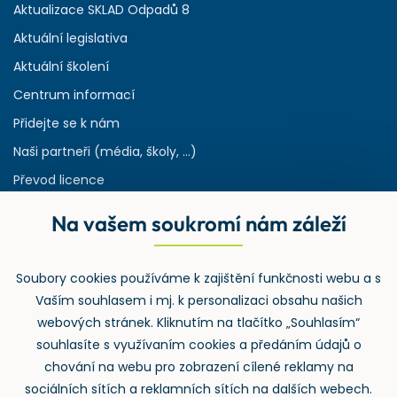
Aktualizace SKLAD Odpadů 8
Aktuální legislativa
Aktuální školení
Centrum informací
Přidejte se k nám
Naši partneři (média, školy, ...)
Převod licence
Reference
Na vašem soukromí nám záleží
Rejstřík používaných zkratek v odpadech
HW & SW požadavky pro náš IS
Soubory cookies používáme k zajištění funkčnosti webu a s
Zpětný odběr
Vaším souhlasem i mj. k personalizaci obsahu našich
webových stránek. Kliknutím na tlačítko „Souhlasím“
souhlasíte s využívaním cookies a předáním údajů o
chování na webu pro zobrazení cílené reklamy na
sociálních sítích a reklamních sítích na dalších webech.