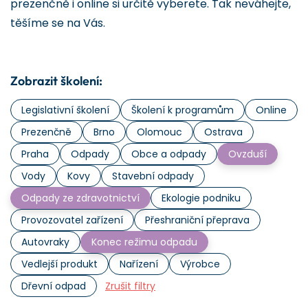
prezenčně i online si určitě vyberete. Tak neváhejte,
těšíme se na Vás.
Zobrazit školení:
Legislativní školení
Školení k programům
Online
Prezenčně
Brno
Olomouc
Ostrava
Praha
Odpady
Obce a odpady
Ovzduší
Vody
Kovy
Stavební odpady
Odpady ze zdravotnictví
Ekologie podniku
Provozovatel zařízení
Přeshraniční přeprava
Autovraky
Konec režimu odpadu
Vedlejší produkt
Nařízení
Výrobce
Dřevní odpad
Zrušit filtry