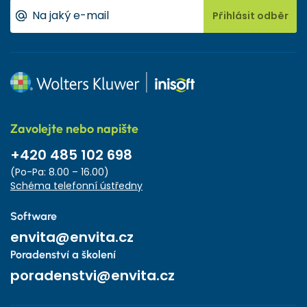
Přihlásit odběr
Zavolejte nebo napište
+420 485 102 698
(Po-Pa: 8.00 – 16.00)
Schéma telefonní ústředny
Software
envita@envita.cz
Poradenství a školení
poradenstvi@envita.cz