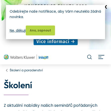
Odebírejte naše notifikace, aby Vám neutekla žádná
novinka.
Ne, děkuji
Ano, zapnout
H
Školení a poradenství
Školení
Z aktuální nabídky našich seminářů pořádaných