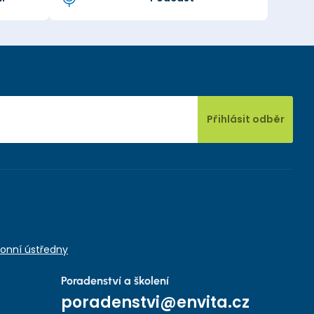
Přihlásit odběr
onní ústředny
Poradenství a školení
poradenstvi@envita.cz