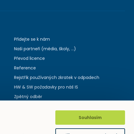
Přidejte se k nám
Naši partneři (média, školy, ...)
Převod licence
Reference
Rejstřík používaných zkratek v odpadech
HW & SW požadavky pro náš IS
Zpětný odběr
Souhlasím