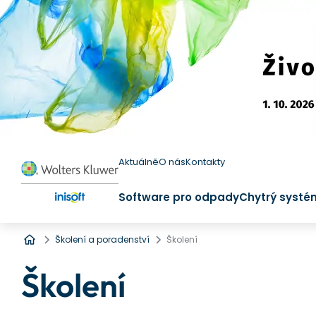
Aktuálně
O nás
Kontakty
Software pro odpady
Chytrý systé
Úvod
Školení a poradenství
Školení
Školení