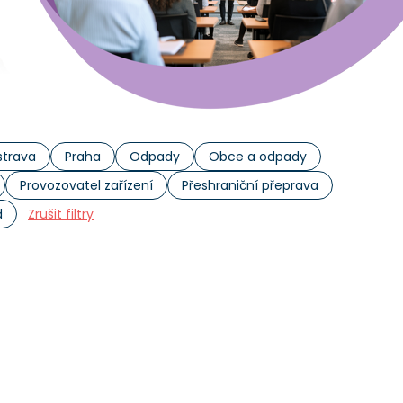
trava
Praha
Odpady
Obce a odpady
Provozovatel zařízení
Přeshraniční přeprava
d
Zrušit filtry