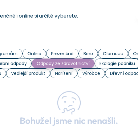
čně i online si určitě vyberete.
rogramům
Online
Prezenčně
Brno
Olomouc
Os
ební odpady
Odpady ze zdravotnictví
Ekologie podniku
u
Vedlejší produkt
Nařízení
Výrobce
Dřevní odpa
Bohužel jsme nic nenašli.