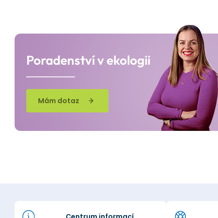
Poradenství v ekologii
Mám dotaz
Centrum informací