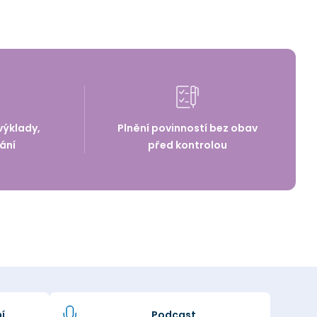
výklady,
Plnění povinností bez obav
ání
před kontrolou
í
Podcast