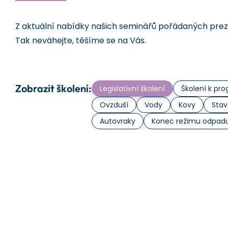
Z aktuální nabídky našich seminářů pořádaných prezen
Tak neváhejte, těšíme se na Vás.
Zobrazit školení:
Legislativní školení
Školení k p
Ovzduší
Vody
Kovy
Stav
Autovraky
Konec režimu odpad