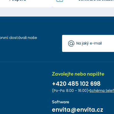
první dostávali naše
Zavolejte nebo napište
+420 485 102 698
(Po-Pa: 8.00 – 16.00)
Schéma telef
Software
envita@envita.cz