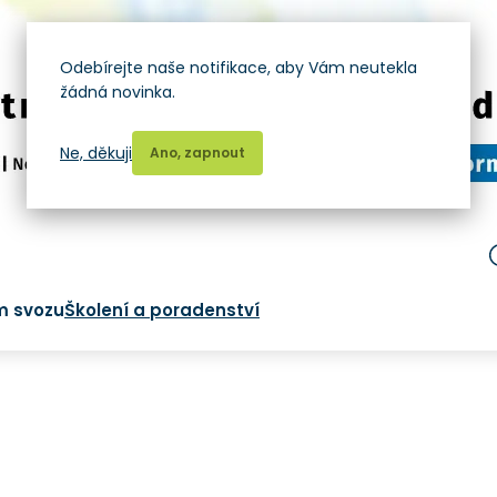
Odebírejte naše notifikace, aby Vám neutekla
žádná novinka.
Ne, děkuji
Ano, zapnout
m svozu
Školení a poradenství