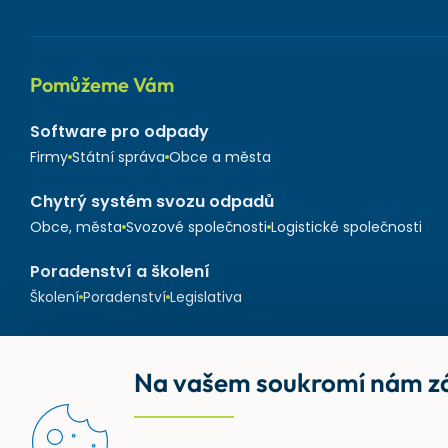
Pomůžeme Vám
Software pro odpady
Firmy
Státní správa
Obce a města
Chytrý systém svozu odpadů
Obce, města
Svozové společnosti
Logistické společnosti
Poradenství a školení
Školení
Poradenství
Legislativa
Na vašem soukromí nám zá