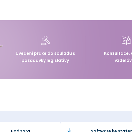
Uvedení praxe do souladu s
Konzultace, 
požadavky legislativy
vzděláv
Podpora
Software ke stažen