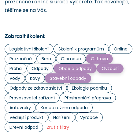
prezenčně i online si určitě vyberete. Tak neváhejte,
těšíme se na Vás.
Zobrazit školení:
Legislativní školení
Školení k programům
Online
Prezenčně
Brno
Olomouc
Ostrava
Praha
Odpady
Obce a odpady
Ovzduší
Vody
Kovy
Stavební odpady
Odpady ze zdravotnictví
Ekologie podniku
Provozovatel zařízení
Přeshraniční přeprava
Autovraky
Konec režimu odpadu
Vedlejší produkt
Nařízení
Výrobce
Dřevní odpad
Zrušit filtry