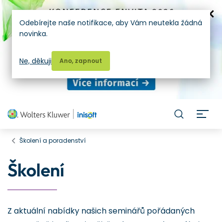
Odebírejte naše notifikace, aby Vám neutekla žádná
novinka.
Ne, děkuji
Ano, zapnout
H
Školení a poradenství
Školení
Z aktuální nabídky našich seminářů pořádaných