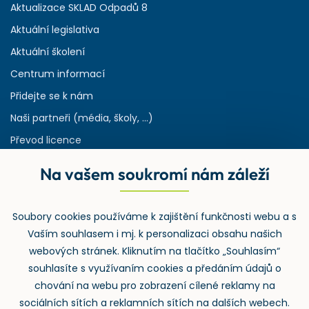
Aktualizace SKLAD Odpadů 8
Aktuální legislativa
Aktuální školení
Centrum informací
Přidejte se k nám
Naši partneři (média, školy, ...)
Převod licence
Reference
Na vašem soukromí nám záleží
Rejstřík používaných zkratek v odpadech
HW & SW požadavky pro náš IS
Soubory cookies používáme k zajištění funkčnosti webu a s
Zpětný odběr
Vaším souhlasem i mj. k personalizaci obsahu našich
webových stránek. Kliknutím na tlačítko „Souhlasím“
souhlasíte s využívaním cookies a předáním údajů o
chování na webu pro zobrazení cílené reklamy na
sociálních sítích a reklamních sítích na dalších webech.