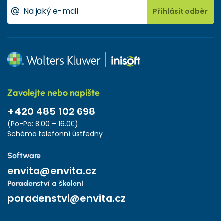
Přihlásit odběr
Zavolejte nebo napište
+420 485 102 698
(Po-Pa: 8.00 – 16.00)
Schéma telefonní ústředny
Software
envita@envita.cz
Poradenství a školení
poradenstvi@envita.cz