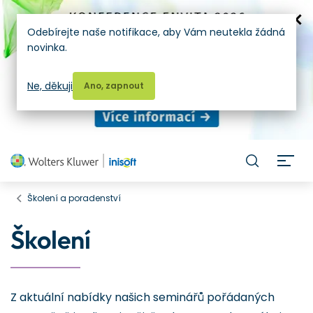
Odebírejte naše notifikace, aby Vám neutekla žádná
novinka.
Ne, děkuji
Ano, zapnout
H
Školení a poradenství
Školení
Z aktuální nabídky našich seminářů pořádaných