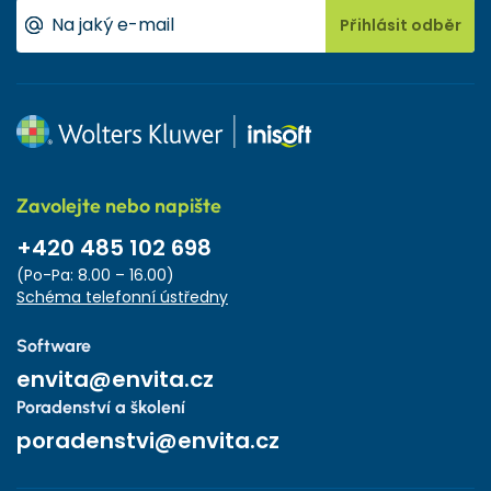
Přihlásit odběr
Zavolejte nebo napište
+420 485 102 698
(Po-Pa: 8.00 – 16.00)
Schéma telefonní ústředny
Software
envita@envita.cz
Poradenství a školení
poradenstvi@envita.cz