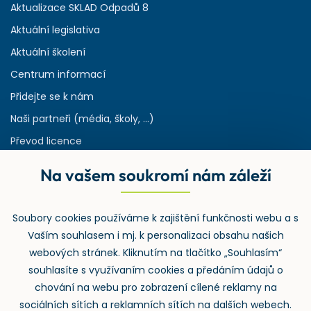
Aktualizace SKLAD Odpadů 8
Aktuální legislativa
Aktuální školení
Centrum informací
Přidejte se k nám
Naši partneři (média, školy, ...)
Převod licence
Reference
Na vašem soukromí nám záleží
Rejstřík používaných zkratek v odpadech
HW & SW požadavky pro náš IS
Soubory cookies používáme k zajištění funkčnosti webu a s
Zpětný odběr
Vaším souhlasem i mj. k personalizaci obsahu našich
webových stránek. Kliknutím na tlačítko „Souhlasím“
souhlasíte s využívaním cookies a předáním údajů o
chování na webu pro zobrazení cílené reklamy na
sociálních sítích a reklamních sítích na dalších webech.