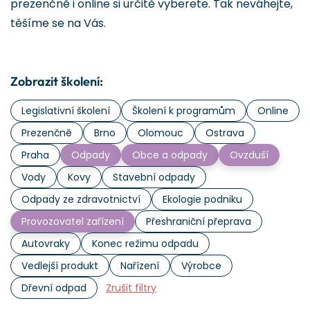
prezenčně i online si určitě vyberete. Tak neváhejte,
těšíme se na Vás.
Zobrazit školení:
Legislativní školení
Školení k programům
Online
Prezenčně
Brno
Olomouc
Ostrava
Praha
Odpady
Obce a odpady
Ovzduší
Vody
Kovy
Stavební odpady
Odpady ze zdravotnictví
Ekologie podniku
Provozovatel zařízení
Přeshraniční přeprava
Autovraky
Konec režimu odpadu
Vedlejší produkt
Nařízení
Výrobce
Dřevní odpad
Zrušit filtry