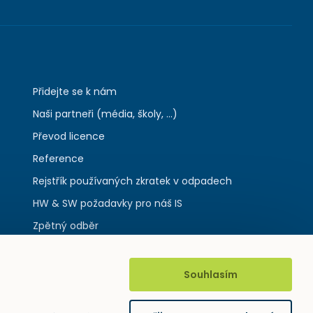
Přidejte se k nám
Naši partneři (média, školy, ...)
Převod licence
Reference
Rejstřík používaných zkratek v odpadech
HW & SW požadavky pro náš IS
Zpětný odběr
Souhlasím