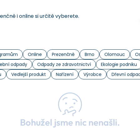
čně i online si určitě vyberete.
rogramům
Online
Prezenčně
Brno
Olomouc
Os
ební odpady
Odpady ze zdravotnictví
Ekologie podniku
u
Vedlejší produkt
Nařízení
Výrobce
Dřevní odpa
Bohužel jsme nic nenašli.