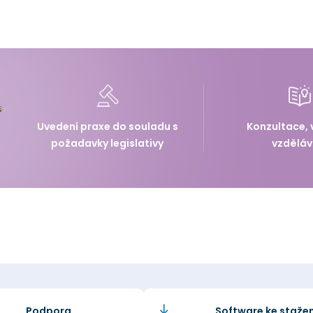
Uvedení praxe do souladu s
Konzultace, 
požadavky legislativy
vzděláv
Podpora
Software ke stažen