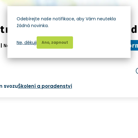
Odebírejte naše notifikace, aby Vám neutekla
žádná novinka.
Ne, děkuji
Ano, zapnout
m svozu
Školení a poradenství