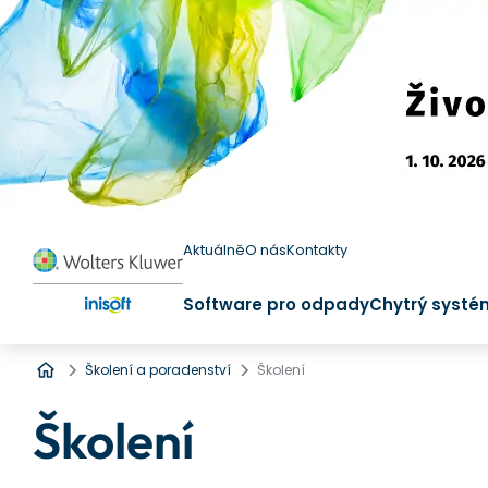
Aktuálně
O nás
Kontakty
Software pro odpady
Chytrý systé
Úvod
Školení a poradenství
Školení
Školení