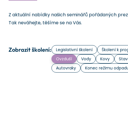
Z aktuální nabídky našich seminářů pořádaných prezen
Tak neváhejte, těšíme se na Vás.
Zobrazit školení:
Legislativní školení
Školení k p
Ovzduší
Vody
Kovy
Stav
Autovraky
Konec režimu odpad