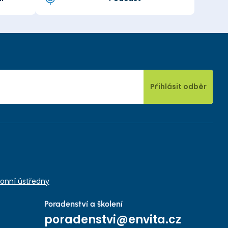
Přihlásit odběr
onní ústředny
Poradenství a školení
poradenstvi@envita.cz