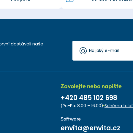
první dostávali naše
Zavolejte nebo napište
+420 485 102 698
(Po-Pa: 8.00 – 16.00)
Schéma telef
Software
envita@envita.cz