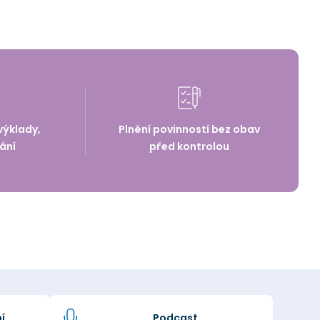
výklady,
Plnění povinností bez obav
ání
před kontrolou
í
Podcast