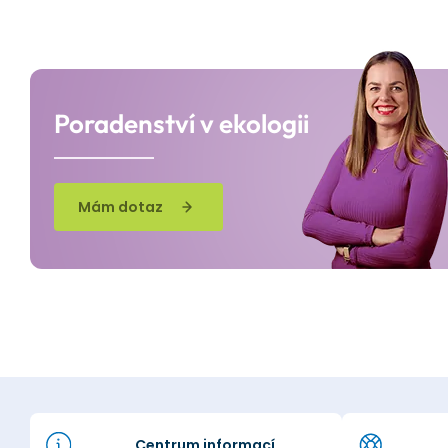
Poradenství v ekologii
Mám dotaz
Centrum informací