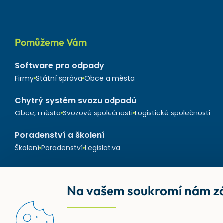
Pomůžeme Vám
Software pro odpady
Firmy
Státní správa
Obce a města
Chytrý systém svozu odpadů
Obce, města
Svozové společnosti
Logistické společnosti
Poradenství a školení
Školení
Poradenství
Legislativa
Na vašem soukromí nám zá