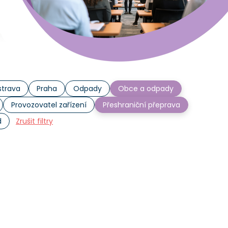
trava
Praha
Odpady
Obce a odpady
Provozovatel zařízení
Přeshraniční přeprava
d
Zrušit filtry