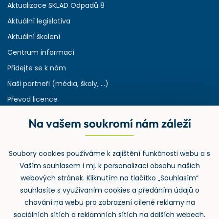
Aktualizace SKLAD Odpadů 8
Aktuální legislativa
Aktuální školení
Centrum informací
Přidejte se k nám
Naši partneři (média, školy, ...)
Převod licence
Reference
Na vašem soukromí nám záleží
Rejstřík používaných zkratek v odpadech
HW & SW požadavky pro náš IS
Soubory cookies používáme k zajištění funkčnosti webu a s
Zpětný odběr
Vaším souhlasem i mj. k personalizaci obsahu našich
webových stránek. Kliknutím na tlačítko „Souhlasím“
souhlasíte s využívaním cookies a předáním údajů o
chování na webu pro zobrazení cílené reklamy na
sociálních sítích a reklamních sítích na dalších webech.