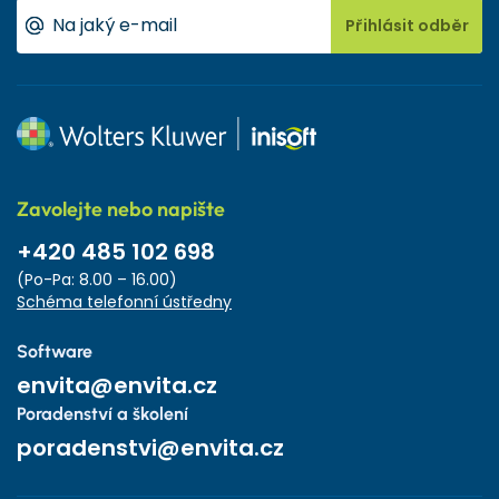
Přihlásit odběr
Zavolejte nebo napište
+420 485 102 698
(Po-Pa: 8.00 – 16.00)
Schéma telefonní ústředny
Software
envita@envita.cz
Poradenství a školení
poradenstvi@envita.cz