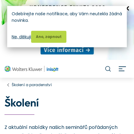
Odebírejte naše notifikace, aby Vám neutekla žádná
novinka.
Ne, děkuji
Ano, zapnout
H
Školení a poradenství
Školení
Z aktuální nabídky našich seminářů pořádaných