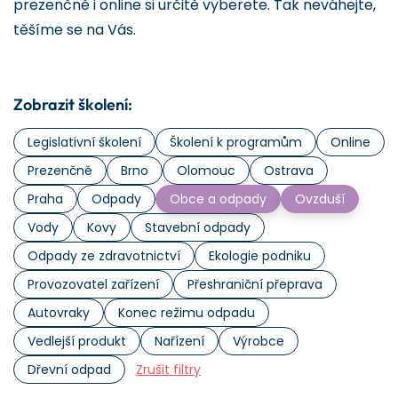
prezenčně i online si určitě vyberete. Tak neváhejte,
těšíme se na Vás.
Zobrazit školení:
Legislativní školení
Školení k programům
Online
Prezenčně
Brno
Olomouc
Ostrava
Praha
Odpady
Obce a odpady
Ovzduší
Vody
Kovy
Stavební odpady
Odpady ze zdravotnictví
Ekologie podniku
Provozovatel zařízení
Přeshraniční přeprava
Autovraky
Konec režimu odpadu
Vedlejší produkt
Nařízení
Výrobce
Dřevní odpad
Zrušit filtry