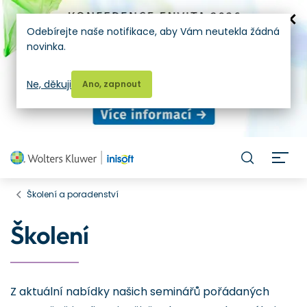
Odebírejte naše notifikace, aby Vám neutekla žádná
novinka.
Ne, děkuji
Ano, zapnout
H
Školení a poradenství
Školení
Z aktuální nabídky našich seminářů pořádaných