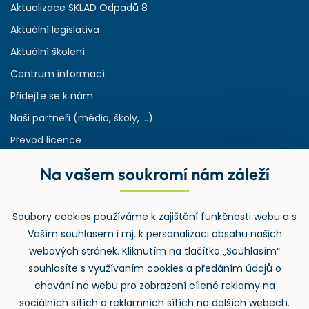
Aktualizace SKLAD Odpadů 8
Aktuální legislativa
Aktuální školení
Centrum informací
Přidejte se k nám
Naši partneři (média, školy, ...)
Převod licence
Reference
Na vašem soukromí nám záleží
Rejstřík používaných zkratek v odpadech
HW & SW požadavky pro náš IS
Soubory cookies používáme k zajištění funkčnosti webu a s
Zpětný odběr
Vaším souhlasem i mj. k personalizaci obsahu našich
webových stránek. Kliknutím na tlačítko „Souhlasím“
souhlasíte s využívaním cookies a předáním údajů o
chování na webu pro zobrazení cílené reklamy na
sociálních sítích a reklamních sítích na dalších webech.