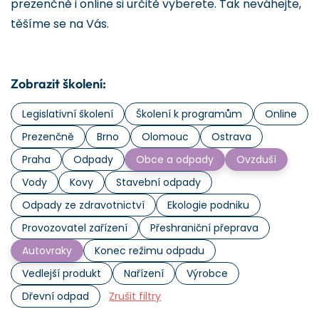
prezenčně i online si určitě vyberete. Tak neváhejte,
těšíme se na Vás.
Zobrazit školení:
Legislativní školení
Školení k programům
Online
Prezenčně
Brno
Olomouc
Ostrava
Praha
Odpady
Obce a odpady
Ovzduší
Vody
Kovy
Stavební odpady
Odpady ze zdravotnictví
Ekologie podniku
Provozovatel zařízení
Přeshraniční přeprava
Autovraky
Konec režimu odpadu
Vedlejší produkt
Nařízení
Výrobce
Dřevní odpad
Zrušit filtry