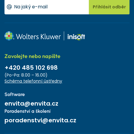
Přihlásit odběr
Zavolejte nebo napište
+420 485 102 698
(Po-Pa: 8.00 – 16.00)
Schéma telefonní ústředny
Software
envita@envita.cz
Poradenství a školení
poradenstvi@envita.cz