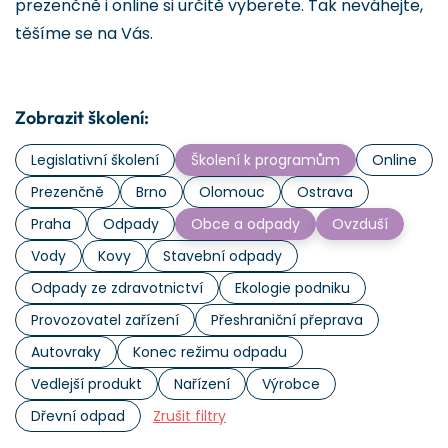
prezenčně i online si určitě vyberete. Tak neváhejte,
těšíme se na Vás.
Zobrazit školení:
Legislativní školení
Školení k programům
Online
Prezenčně
Brno
Olomouc
Ostrava
Praha
Odpady
Obce a odpady
Ovzduší
Vody
Kovy
Stavební odpady
Odpady ze zdravotnictví
Ekologie podniku
Provozovatel zařízení
Přeshraniční přeprava
Autovraky
Konec režimu odpadu
Vedlejší produkt
Nařízení
Výrobce
Dřevní odpad
Zrušit filtry