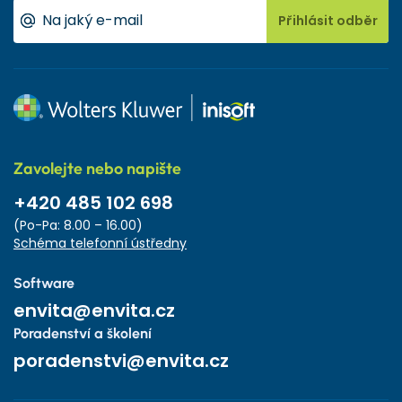
Přihlásit odběr
Zavolejte nebo napište
+420 485 102 698
(Po-Pa: 8.00 – 16.00)
Schéma telefonní ústředny
Software
envita@envita.cz
Poradenství a školení
poradenstvi@envita.cz