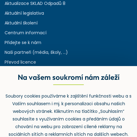
Aktualizace SKLAD Odpadů 8
Aktuální legislativa
Aktuální školení
Centrum informací
Přidejte se k nám
Naši partneři (média, školy, ...)
Převod licence
Reference
Na vašem soukromí nám záleží
Rejstřík používaných zkratek v odpadech
HW & SW požadavky pro náš IS
Soubory cookies používáme k zajištění funkčnosti webu a s
Zpětný odběr
Vaším souhlasem i mj. k personalizaci obsahu našich
webových stránek. Kliknutím na tlačítko „Souhlasím“
souhlasíte s využívaním cookies a předáním údajů o
chování na webu pro zobrazení cílené reklamy na
sociálních sítích a reklamních sítích na dalších webech.