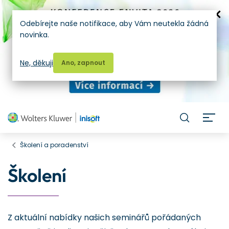
Odebírejte naše notifikace, aby Vám neutekla žádná
novinka.
Ne, děkuji
Ano, zapnout
H
Školení a poradenství
Školení
Z aktuální nabídky našich seminářů pořádaných