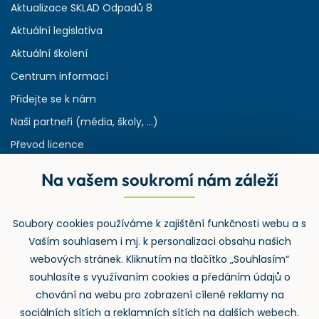
Aktualizace SKLAD Odpadů 8
Aktuální legislativa
Aktuální školení
Centrum informací
Přidejte se k nám
Naši partneři (média, školy, ...)
Převod licence
Reference
Na vašem soukromí nám záleží
Rejstřík používaných zkratek v odpadech
HW & SW požadavky pro náš IS
Soubory cookies používáme k zajištění funkčnosti webu a s
Zpětný odběr
Vaším souhlasem i mj. k personalizaci obsahu našich
webových stránek. Kliknutím na tlačítko „Souhlasím“
souhlasíte s využívaním cookies a předáním údajů o
chování na webu pro zobrazení cílené reklamy na
sociálních sítích a reklamních sítích na dalších webech.