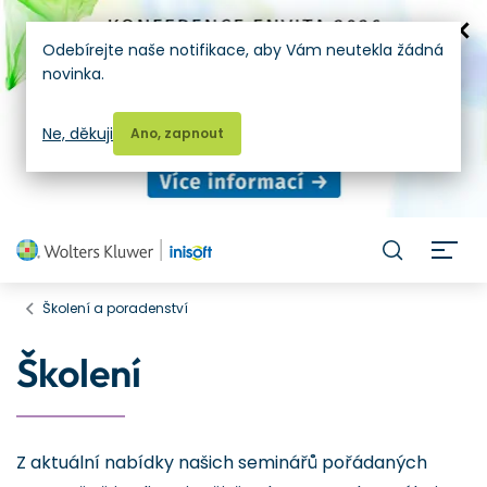
Odebírejte naše notifikace, aby Vám neutekla žádná
novinka.
Ne, děkuji
Ano, zapnout
H
Školení a poradenství
Školení
Z aktuální nabídky našich seminářů pořádaných