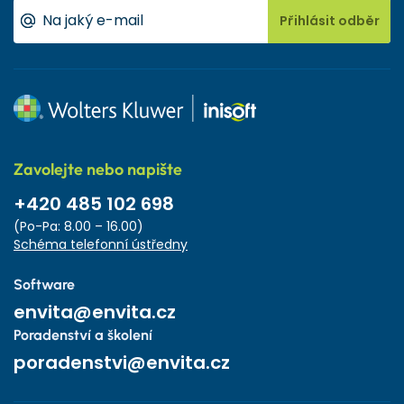
Přihlásit odběr
Zavolejte nebo napište
+420 485 102 698
(Po-Pa: 8.00 – 16.00)
Schéma telefonní ústředny
Software
envita@envita.cz
Poradenství a školení
poradenstvi@envita.cz