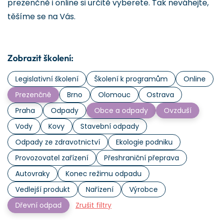
prezenčně i online si určitě vyberete. Tak neváhejte,
těšíme se na Vás.
Zobrazit školení:
Legislativní školení
Školení k programům
Online
Prezenčně
Brno
Olomouc
Ostrava
Praha
Odpady
Obce a odpady
Ovzduší
Vody
Kovy
Stavební odpady
Odpady ze zdravotnictví
Ekologie podniku
Provozovatel zařízení
Přeshraniční přeprava
Autovraky
Konec režimu odpadu
Vedlejší produkt
Nařízení
Výrobce
Dřevní odpad
Zrušit filtry