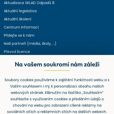
Aktualizace SKLAD Odpadů 8
Aktuální legislativa
Aktuální školení
Centrum informací
Přidejte se k nám
Naši partneři (média, školy, ...)
Převod licence
Reference
Na vašem soukromí nám záleží
Rejstřík používaných zkratek v odpadech
HW & SW požadavky pro náš IS
Soubory cookies používáme k zajištění funkčnosti webu a s
Zpětný odběr
Vaším souhlasem i mj. k personalizaci obsahu našich
webových stránek. Kliknutím na tlačítko „Souhlasím“
souhlasíte s využívaním cookies a předáním údajů o
chování na webu pro zobrazení cílené reklamy na
sociálních sítích a reklamních sítích na dalších webech.