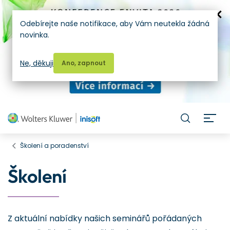
Odebírejte naše notifikace, aby Vám neutekla žádná
novinka.
Ne, děkuji
Ano, zapnout
H
Školení a poradenství
Školení
Z aktuální nabídky našich seminářů pořádaných