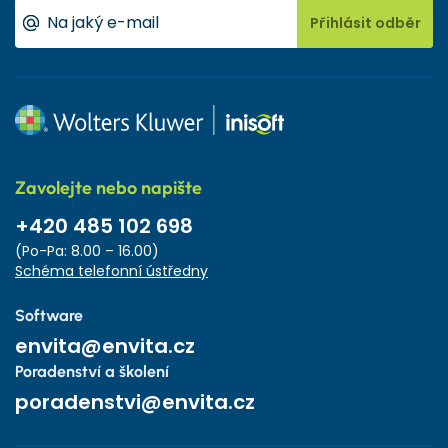
Přihlásit odběr
Zavolejte nebo napište
+420 485 102 698
(Po-Pa: 8.00 – 16.00)
Schéma telefonní ústředny
Software
envita@envita.cz
Poradenství a školení
poradenstvi@envita.cz