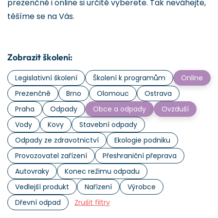
prezenčně i online si určitě vyberete. Tak neváhejte,
těšíme se na Vás.
Zobrazit školení:
Legislativní školení
Školení k programům
Online
Prezenčně
Brno
Olomouc
Ostrava
Praha
Odpady
Obce a odpady
Ovzduší
Vody
Kovy
Stavební odpady
Odpady ze zdravotnictví
Ekologie podniku
Provozovatel zařízení
Přeshraniční přeprava
Autovraky
Konec režimu odpadu
Vedlejší produkt
Nařízení
Výrobce
Dřevní odpad
Zrušit filtry