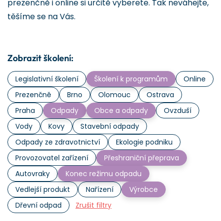
prezenčně i online si určitě vyberete. Tak neváhejte,
těšíme se na Vás.
Zobrazit školení:
Legislativní školení
Školení k programům
Online
Prezenčně
Brno
Olomouc
Ostrava
Praha
Odpady
Obce a odpady
Ovzduší
Vody
Kovy
Stavební odpady
Odpady ze zdravotnictví
Ekologie podniku
Provozovatel zařízení
Přeshraniční přeprava
Autovraky
Konec režimu odpadu
Vedlejší produkt
Nařízení
Výrobce
Dřevní odpad
Zrušit filtry