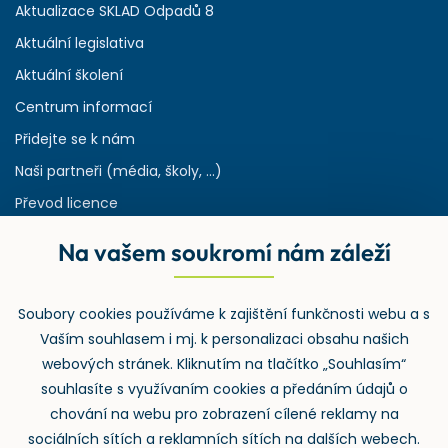
Aktualizace SKLAD Odpadů 8
Aktuální legislativa
Aktuální školení
Centrum informací
Přidejte se k nám
Naši partneři (média, školy, ...)
Převod licence
Reference
Na vašem soukromí nám záleží
Rejstřík používaných zkratek v odpadech
HW & SW požadavky pro náš IS
Soubory cookies používáme k zajištění funkčnosti webu a s
Zpětný odběr
Vaším souhlasem i mj. k personalizaci obsahu našich
webových stránek. Kliknutím na tlačítko „Souhlasím“
souhlasíte s využívaním cookies a předáním údajů o
chování na webu pro zobrazení cílené reklamy na
sociálních sítích a reklamních sítích na dalších webech.