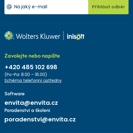
Přihlásit odběr
Zavolejte nebo napište
+420 485 102 698
(Po-Pa: 8.00 – 16.00)
Schéma telefonní ústředny
Software
envita@envita.cz
Poradenství a školení
poradenstvi@envita.cz