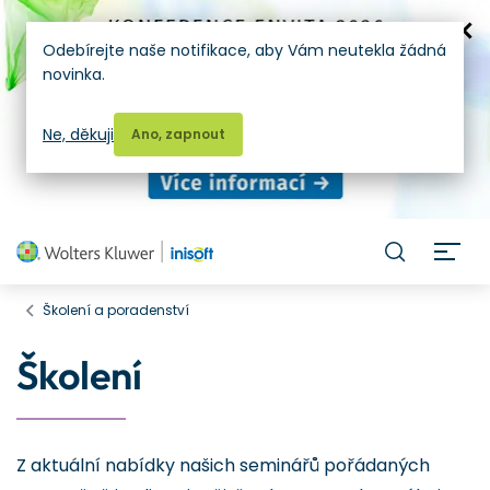
Odebírejte naše notifikace, aby Vám neutekla žádná
novinka.
Ne, děkuji
Ano, zapnout
H
Školení a poradenství
Školení
Z aktuální nabídky našich seminářů pořádaných