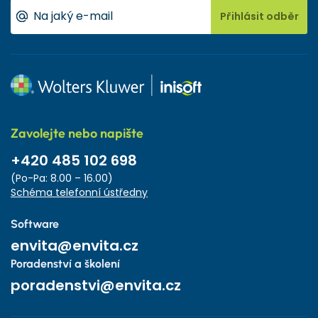
Přihlásit odběr
Zavolejte nebo napište
+420 485 102 698
(Po-Pa: 8.00 – 16.00)
Schéma telefonní ústředny
Software
envita@envita.cz
Poradenství a školení
poradenstvi@envita.cz