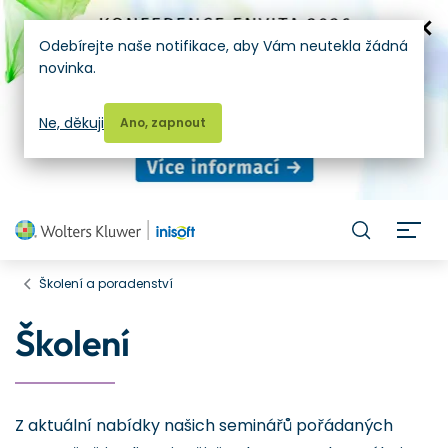
Odebírejte naše notifikace, aby Vám neutekla žádná
novinka.
Ne, děkuji
Ano, zapnout
H
Školení a poradenství
Školení
Z aktuální nabídky našich seminářů pořádaných