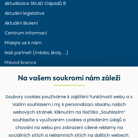
Aktualizace SKLAD Odpadů 8
Aktuální legislativa
Aktuální školení
Centrum informací
Přidejte se k nám
Naši partneři (média, školy, ...)
Převod licence
Reference
Na vašem soukromí nám záleží
Rejstřík používaných zkratek v odpadech
HW & SW požadavky pro náš IS
Soubory cookies používáme k zajištění funkčnosti webu a s
Zpětný odběr
Vaším souhlasem i mj. k personalizaci obsahu našich
webových stránek. Kliknutím na tlačítko „Souhlasím“
souhlasíte s využívaním cookies a předáním údajů o
chování na webu pro zobrazení cílené reklamy na
sociálních sítích a reklamních sítích na dalších webech.