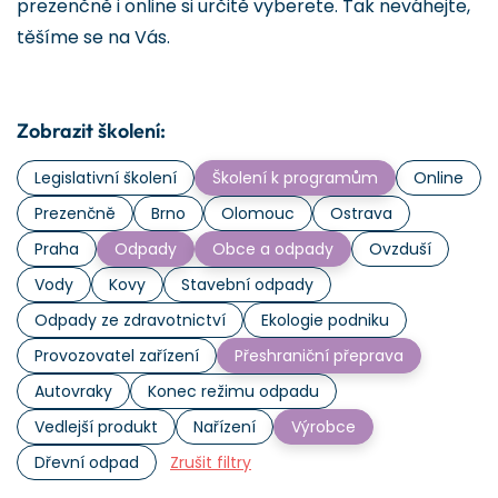
prezenčně i online si určitě vyberete. Tak neváhejte,
těšíme se na Vás.
Zobrazit školení:
Legislativní školení
Školení k programům
Online
Prezenčně
Brno
Olomouc
Ostrava
Praha
Odpady
Obce a odpady
Ovzduší
Vody
Kovy
Stavební odpady
Odpady ze zdravotnictví
Ekologie podniku
Provozovatel zařízení
Přeshraniční přeprava
Autovraky
Konec režimu odpadu
Vedlejší produkt
Nařízení
Výrobce
Dřevní odpad
Zrušit filtry